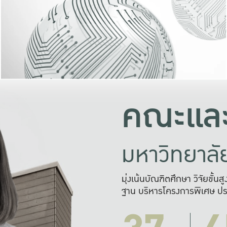
และความสุข
มองปัญหา
แก้ไขจากปั
และสร้างเครื
คณะและ
มหาวิทยาล
มุ่งเน้นบัณฑิตศึกษา วิจัยขั้น
ฐาน บริหารโครงการพิเศษ ปร