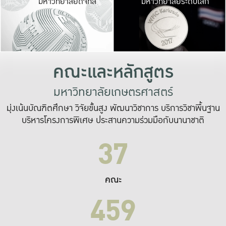
มหาวิทยาลัยดิจิทัล
มหาวิทยาลัยระดับโลก
เปลี่ยนแปลง และ
เพื่อทำงาน
ระบบสารสนเทศที่
คณะและหลักสูตร
มหาวิทยาลัยเกษตรศาสตร์
มุ่งเน้นบัณฑิตศึกษา วิจัยขั้นสูง พัฒนาวิชาการ บริการวิชาพื้นฐาน
บริหารโครงการพิเศษ ประสานความร่วมมือกับนานาชาติ
37
คณะ
459