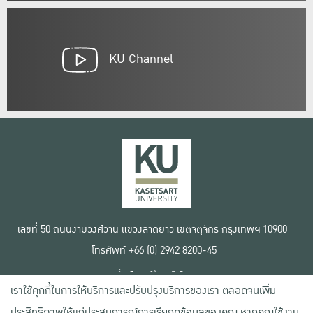
KU Channel
เลขที่ 50 ถนนงามวงศ์วาน แขวงลาดยาว เขตจตุจักร กรุงเทพฯ 10900
โทรศัพท์ +66 (0) 2942 8200-45
เงื่อนไขการใช้งานเว็บไซต์
เราใช้คุกกี้ในการให้บริการและปรับปรุงบริการของเรา ตลอดจนเพิ่ม
ข้อตกลงด้านสิทธิ์ใช้งาน
นโยบายความเป็นส่วนตัว
ประสิทธิภาพให้แก่ประสบการณ์การเรียกดูข้อมูลของคุณ หากคุณใช้งาน