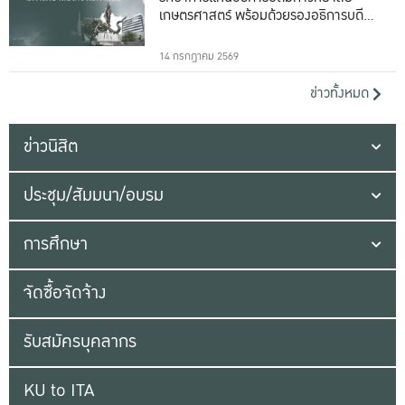
เกษตรศาสตร์ พร้อมด้วยรองอธิการบดีทั้ง
16 ท่าน
14 กรกฎาคม 2569
ข่าวทั้งหมด
ข่าวนิสิต
ประชุม/สัมมนา/อบรม
การศึกษา
จัดซื้อจัดจ้าง
รับสมัครบุคลากร
KU to ITA