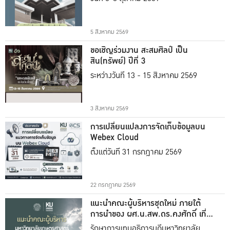
5 สิงหาคม 2569
ขอเชิญร่วมงาน สะสมศิลป์ เป็น
สิน(ทรัพย์) ปีที่ 3
ระหว่างวันที่ 13 - 15 สิงหาคม 2569
3 สิงหาคม 2569
การเปลี่ยนแปลงการจัดเก็บข้อมูลบน
Webex Cloud
ตั้งแต่วันที่ 31 กรกฎาคม 2569
22 กรกฎาคม 2569
แนะนำคณะผู้บริหารชุดใหม่ ภายใต้
การนำของ ผศ.น.สพ.ดร.คงศักดิ์ เที่ยง
ธรรม
รักษาการแทนอธิการบดีมหาวิทยาลัย