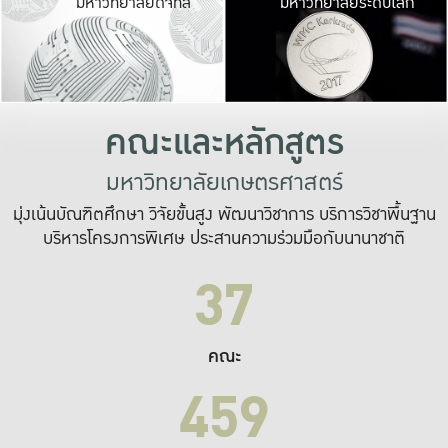
มหาวิทยาลัยดิจิทัล
มหาวิทยาลัยระดับโลก
เปลี่ยนแปลง และ
เพื่อทำงาน
ระบบสารสนเทศที่
คณะและหลักสูตร
มหาวิทยาลัยเกษตรศาสตร์
มุ่งเน้นบัณฑิตศึกษา วิจัยขั้นสูง พัฒนาวิชาการ บริการวิชาพื้นฐาน
บริหารโครงการพิเศษ ประสานความร่วมมือกับนานาชาติ
37
คณะ
459