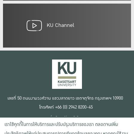
KU Channel
เลขที่ 50 ถนนงามวงศ์วาน แขวงลาดยาว เขตจตุจักร กรุงเทพฯ 10900
โทรศัพท์ +66 (0) 2942 8200-45
เงื่อนไขการใช้งานเว็บไซต์
เราใช้คุกกี้ในการให้บริการและปรับปรุงบริการของเรา ตลอดจนเพิ่ม
ข้อตกลงด้านสิทธิ์ใช้งาน
นโยบายความเป็นส่วนตัว
ประสิทธิภาพให้แก่ประสบการณ์การเรียกดูข้อมูลของคุณ หากคุณใช้งาน