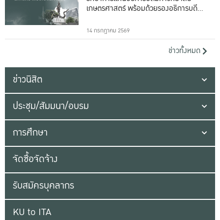
เกษตรศาสตร์ พร้อมด้วยรองอธิการบดีทั้ง
16 ท่าน
14 กรกฎาคม 2569
ข่าวทั้งหมด
ข่าวนิสิต
ประชุม/สัมมนา/อบรม
การศึกษา
จัดซื้อจัดจ้าง
รับสมัครบุคลากร
KU to ITA