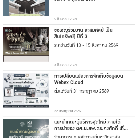
5 สิงหาคม 2569
ขอเชิญร่วมงาน สะสมศิลป์ เป็น
สิน(ทรัพย์) ปีที่ 3
ระหว่างวันที่ 13 - 15 สิงหาคม 2569
3 สิงหาคม 2569
การเปลี่ยนแปลงการจัดเก็บข้อมูลบน
Webex Cloud
ตั้งแต่วันที่ 31 กรกฎาคม 2569
22 กรกฎาคม 2569
แนะนำคณะผู้บริหารชุดใหม่ ภายใต้
การนำของ ผศ.น.สพ.ดร.คงศักดิ์ เที่ยง
ธรรม
รักษาการแทนอธิการบดีมหาวิทยาลัย