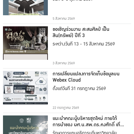
5 สิงหาคม 2569
ขอเชิญร่วมงาน สะสมศิลป์ เป็น
สิน(ทรัพย์) ปีที่ 3
ระหว่างวันที่ 13 - 15 สิงหาคม 2569
3 สิงหาคม 2569
การเปลี่ยนแปลงการจัดเก็บข้อมูลบน
Webex Cloud
ตั้งแต่วันที่ 31 กรกฎาคม 2569
22 กรกฎาคม 2569
แนะนำคณะผู้บริหารชุดใหม่ ภายใต้
การนำของ ผศ.น.สพ.ดร.คงศักดิ์ เที่ยง
ธรรม
รักษาการแทนอธิการบดีมหาวิทยาลัย