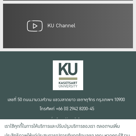
KU Channel
เลขที่ 50 ถนนงามวงศ์วาน แขวงลาดยาว เขตจตุจักร กรุงเทพฯ 10900
โทรศัพท์ +66 (0) 2942 8200-45
เงื่อนไขการใช้งานเว็บไซต์
เราใช้คุกกี้ในการให้บริการและปรับปรุงบริการของเรา ตลอดจนเพิ่ม
ข้อตกลงด้านสิทธิ์ใช้งาน
นโยบายความเป็นส่วนตัว
ประสิทธิภาพให้แก่ประสบการณ์การเรียกดูข้อมูลของคุณ หากคุณใช้งาน