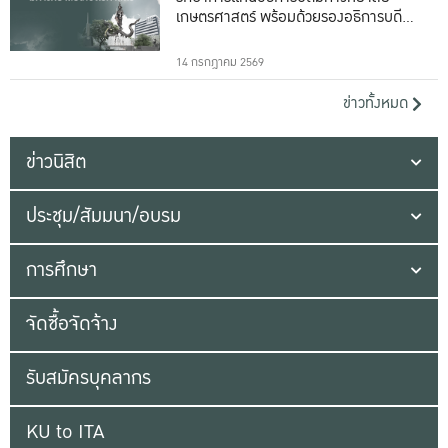
เกษตรศาสตร์ พร้อมด้วยรองอธิการบดีทั้ง
16 ท่าน
14 กรกฎาคม 2569
ข่าวทั้งหมด
ข่าวนิสิต
ประชุม/สัมมนา/อบรม
การศึกษา
จัดซื้อจัดจ้าง
รับสมัครบุคลากร
KU to ITA