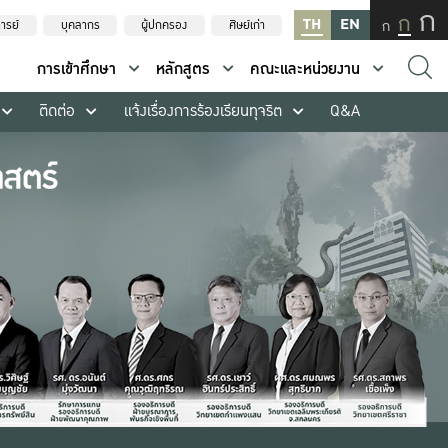
ก
ก
TH
EN
ก
ารย์
บุคลากร
ผู้ปกครอง
ศิษย์เก่า
การเข้าศึกษา
หลักสูตร
คณะและหน่วยงาน
ติดต่อ
แจ้งเรื่องการร้องเรียนทุจริต
Q&A