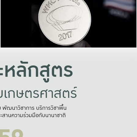
อย่างยั่งยืน
และผลักดันในการใช้ระบบส
ในภาพกว้าง
เพื่อการทำงานแบบ
ญหาจุดเล็กๆ
อข่ายขยายผล
สะดวก รวดเร
และนำไป
บริการด้าน AI อย
หลักสูตร
ัยเกษตรศาสตร์
สูง พัฒนาวิชาการ บริการวิชาพื้น
ะสานความร่วมมือกับนานาชาติ