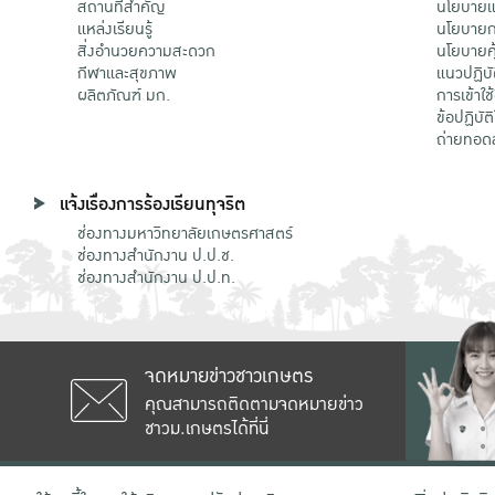
สถานที่สำคัญ
นโยบายแล
แหล่งเรียนรู้
นโยบายกา
สิ่งอำนวยความสะดวก
นโยบายคุ
กีฬาและสุขภาพ
แนวปฏิบั
ผลิตภัณฑ์ มก.
การเข้าใช
ข้อปฏิบั
ถ่ายทอด
แจ้งเรื่องการร้องเรียนทุจริต
ช่องทางมหาวิทยาลัยเกษตรศาสตร์
ช่องทางสำนักงาน ป.ป.ช.
ช่องทางสำนักงาน ป.ป.ท.
จดหมายข่าวชาวเกษตร
คุณสามารถติดตามจดหมายข่าว
ชาวม.เกษตรได้ที่นี่
เลขที่ 50 ถนนงามวงศ์วาน แขวงลาดยาว