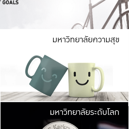
มหาวิทยาลัยความสุข
ย
สีเขียว
มหาวิทยาลัย
ก
สดใส หนาแน่น
ไม่ได้มีเป้าหมา
AN FOREST)
มหาวิทยาลัยชั้นนำทางด้านการว
ICULTURE)
แต่ KU มุ่งเน
าณ 1,400 ไร่
เพื่อสร้างคว
<< คลิก >>
ให้กับประชาชนใ
มหาวิทยาลัยระดับโลก
่อสังคม
มหาวิทยาลั
ามกินดีอยู่ดี
พร้อมที่จ