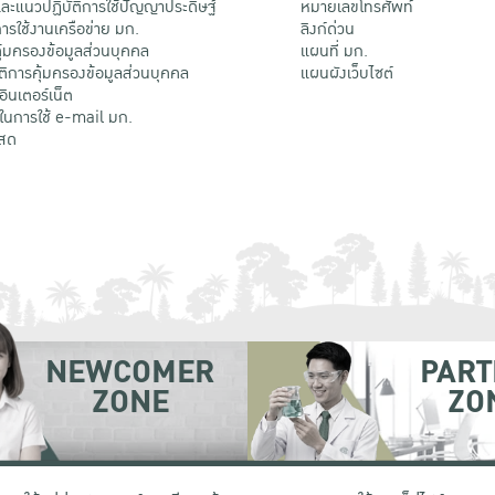
ะแนวปฏิบัติการใช้ปัญญาประดิษฐ์
หมายเลขโทรศัพท์
รใช้งานเครือข่าย มก.
ลิงก์ด่วน
้มครองข้อมูลส่วนบุคคล
แผนที่ มก.
ติการคุ้มครองข้อมูลส่วนบุคคล
แผนผังเว็บไซต์
้อินเตอร์เน็ต
ติในการใช้ e-mail มก.
สด
NEWCOMER
PART
ZONE
ZO
 เขตจตุจักร กรุงเทพฯ 10900
โทรศัพท์ +66 (0) 2942 8200-45