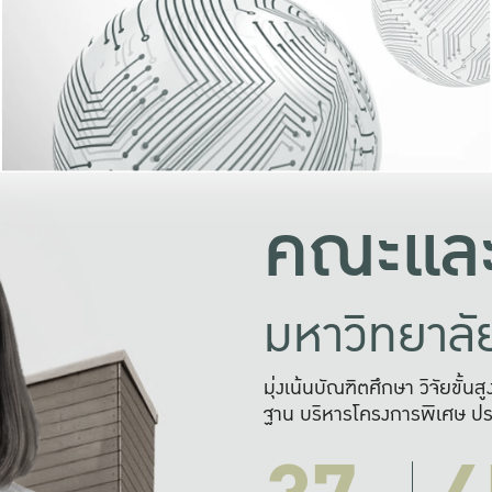
และความสุข
มองปัญหา
แก้ไขจากปั
และสร้างเครื
คณะและ
มหาวิทยาล
มุ่งเน้นบัณฑิตศึกษา วิจัยขั้น
ฐาน บริหารโครงการพิเศษ ปร