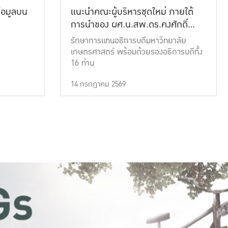
้อมูลบน
แนะนำคณะผู้บริหารชุดใหม่ ภายใต้
การนำของ ผศ.น.สพ.ดร.คงศักดิ์
เที่ยงธรรม
รักษาการแทนอธิการบดีมหาวิทยาลัย
เกษตรศาสตร์ พร้อมด้วยรองอธิการบดีทั้ง
16 ท่าน
14 กรกฎาคม 2569