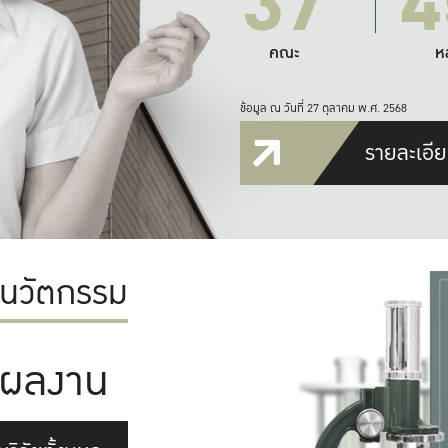
37
4
คณะ
ห
ข้อมูล ณ วันที่ 27 ตุลาคม พ.ศ. 2568
รายละเอีย
ะนวัตกรรม
ผลงาน