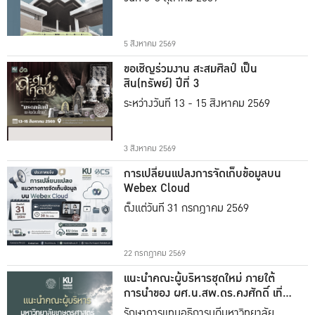
5 สิงหาคม 2569
ขอเชิญร่วมงาน สะสมศิลป์ เป็น
สิน(ทรัพย์) ปีที่ 3
ระหว่างวันที่ 13 - 15 สิงหาคม 2569
3 สิงหาคม 2569
การเปลี่ยนแปลงการจัดเก็บข้อมูลบน
Webex Cloud
ตั้งแต่วันที่ 31 กรกฎาคม 2569
22 กรกฎาคม 2569
แนะนำคณะผู้บริหารชุดใหม่ ภายใต้
การนำของ ผศ.น.สพ.ดร.คงศักดิ์ เที่ยง
ธรรม
รักษาการแทนอธิการบดีมหาวิทยาลัย