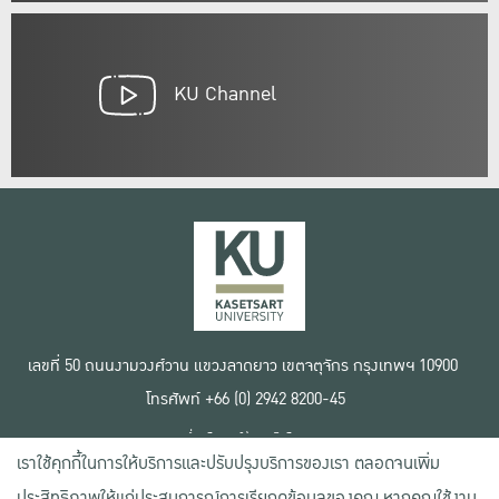
KU Channel
เลขที่ 50 ถนนงามวงศ์วาน แขวงลาดยาว เขตจตุจักร กรุงเทพฯ 10900
โทรศัพท์ +66 (0) 2942 8200-45
เงื่อนไขการใช้งานเว็บไซต์
เราใช้คุกกี้ในการให้บริการและปรับปรุงบริการของเรา ตลอดจนเพิ่ม
ข้อตกลงด้านสิทธิ์ใช้งาน
นโยบายความเป็นส่วนตัว
ประสิทธิภาพให้แก่ประสบการณ์การเรียกดูข้อมูลของคุณ หากคุณใช้งาน