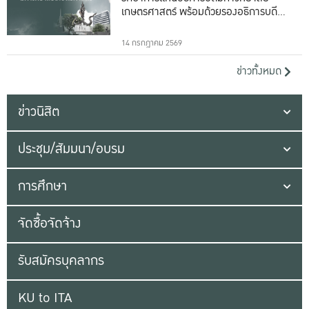
เกษตรศาสตร์ พร้อมด้วยรองอธิการบดีทั้ง
16 ท่าน
14 กรกฎาคม 2569
ข่าวทั้งหมด
ข่าวนิสิต
ประชุม/สัมมนา/อบรม
การศึกษา
จัดซื้อจัดจ้าง
รับสมัครบุคลากร
KU to ITA