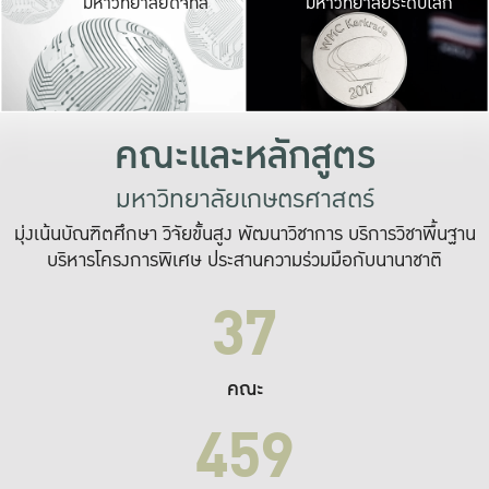
มหาวิทยาลัยดิจิทัล
มหาวิทยาลัยระดับโลก
เปลี่ยนแปลง และ
เพื่อทำงาน
ระบบสารสนเทศที่
คณะและหลักสูตร
มหาวิทยาลัยเกษตรศาสตร์
มุ่งเน้นบัณฑิตศึกษา วิจัยขั้นสูง พัฒนาวิชาการ บริการวิชาพื้นฐาน
บริหารโครงการพิเศษ ประสานความร่วมมือกับนานาชาติ
37
คณะ
459