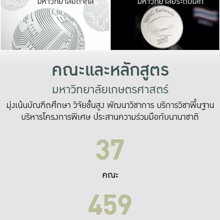
มหาวิทยาลัยดิจิทัล
มหาวิทยาลัยระดับโลก
เปลี่ยนแปลง และ
เพื่อทำงาน
ระบบสารสนเทศที่
คณะและหลักสูตร
มหาวิทยาลัยเกษตรศาสตร์
มุ่งเน้นบัณฑิตศึกษา วิจัยขั้นสูง พัฒนาวิชาการ บริการวิชาพื้นฐาน
บริหารโครงการพิเศษ ประสานความร่วมมือกับนานาชาติ
37
คณะ
459