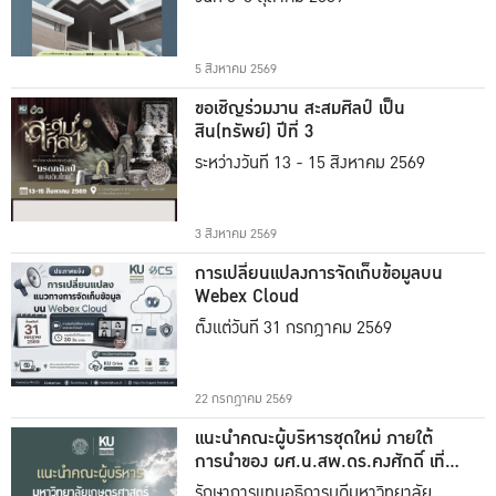
5 สิงหาคม 2569
ขอเชิญร่วมงาน สะสมศิลป์ เป็น
สิน(ทรัพย์) ปีที่ 3
ระหว่างวันที่ 13 - 15 สิงหาคม 2569
3 สิงหาคม 2569
การเปลี่ยนแปลงการจัดเก็บข้อมูลบน
Webex Cloud
ตั้งแต่วันที่ 31 กรกฎาคม 2569
22 กรกฎาคม 2569
แนะนำคณะผู้บริหารชุดใหม่ ภายใต้
การนำของ ผศ.น.สพ.ดร.คงศักดิ์ เที่ยง
ธรรม
รักษาการแทนอธิการบดีมหาวิทยาลัย