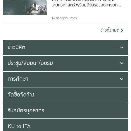
เกษตรศาสตร์ พร้อมด้วยรองอธิการบดีทั้ง
16 ท่าน
14 กรกฎาคม 2569
ข่าวทั้งหมด
ข่าวนิสิต
ประชุม/สัมมนา/อบรม
การศึกษา
จัดซื้อจัดจ้าง
รับสมัครบุคลากร
KU to ITA