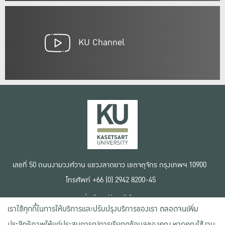
KU Channel
เลขที่ 50 ถนนงามวงศ์วาน แขวงลาดยาว เขตจตุจักร กรุงเทพฯ 10900
โทรศัพท์ +66 (0) 2942 8200-45
เงื่อนไขการใช้งานเว็บไซต์
เราใช้คุกกี้ในการให้บริการและปรับปรุงบริการของเรา ตลอดจนเพิ่ม
ข้อตกลงด้านสิทธิ์ใช้งาน
นโยบายความเป็นส่วนตัว
ประสิทธิภาพให้แก่ประสบการณ์การเรียกดูข้อมูลของคุณ หากคุณใช้งาน