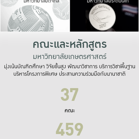
มหาวิทยาลัยดิจิทัล
มหาวิทยาลัยระดับโลก
เปลี่ยนแปลง และ
เพื่อทำงาน
ระบบสารสนเทศที่
คณะและหลักสูตร
มหาวิทยาลัยเกษตรศาสตร์
มุ่งเน้นบัณฑิตศึกษา วิจัยขั้นสูง พัฒนาวิชาการ บริการวิชาพื้นฐาน
บริหารโครงการพิเศษ ประสานความร่วมมือกับนานาชาติ
37
คณะ
459