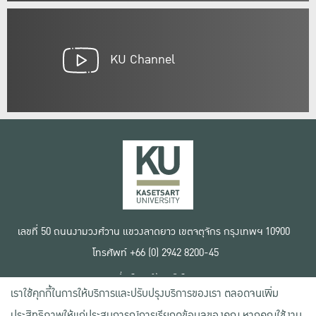
KU Channel
เลขที่ 50 ถนนงามวงศ์วาน แขวงลาดยาว เขตจตุจักร กรุงเทพฯ 10900
โทรศัพท์ +66 (0) 2942 8200-45
เงื่อนไขการใช้งานเว็บไซต์
เราใช้คุกกี้ในการให้บริการและปรับปรุงบริการของเรา ตลอดจนเพิ่ม
ข้อตกลงด้านสิทธิ์ใช้งาน
นโยบายความเป็นส่วนตัว
ประสิทธิภาพให้แก่ประสบการณ์การเรียกดูข้อมูลของคุณ หากคุณใช้งาน