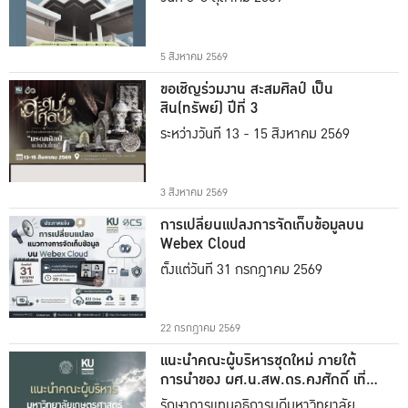
5 สิงหาคม 2569
ขอเชิญร่วมงาน สะสมศิลป์ เป็น
สิน(ทรัพย์) ปีที่ 3
ระหว่างวันที่ 13 - 15 สิงหาคม 2569
3 สิงหาคม 2569
การเปลี่ยนแปลงการจัดเก็บข้อมูลบน
Webex Cloud
ตั้งแต่วันที่ 31 กรกฎาคม 2569
22 กรกฎาคม 2569
แนะนำคณะผู้บริหารชุดใหม่ ภายใต้
การนำของ ผศ.น.สพ.ดร.คงศักดิ์ เที่ยง
ธรรม
รักษาการแทนอธิการบดีมหาวิทยาลัย