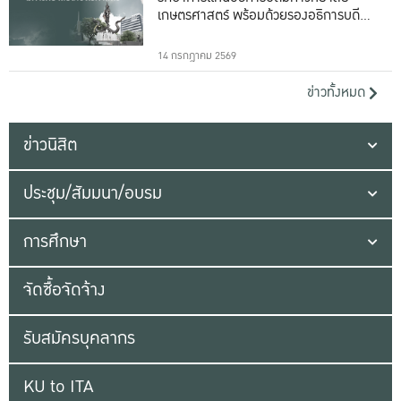
เกษตรศาสตร์ พร้อมด้วยรองอธิการบดีทั้ง
16 ท่าน
14 กรกฎาคม 2569
ข่าวทั้งหมด
ข่าวนิสิต
ประชุม/สัมมนา/อบรม
การศึกษา
จัดซื้อจัดจ้าง
รับสมัครบุคลากร
KU to ITA