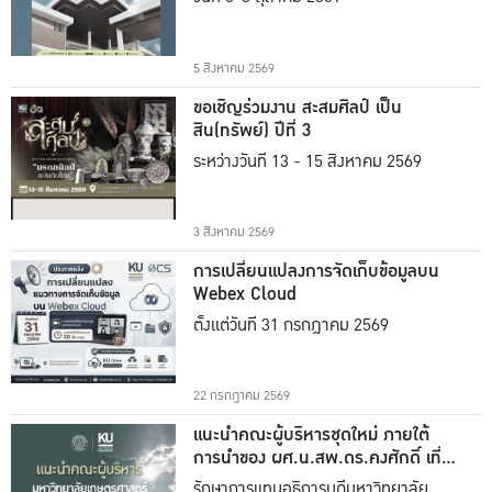
5 สิงหาคม 2569
ขอเชิญร่วมงาน สะสมศิลป์ เป็น
สิน(ทรัพย์) ปีที่ 3
ระหว่างวันที่ 13 - 15 สิงหาคม 2569
3 สิงหาคม 2569
การเปลี่ยนแปลงการจัดเก็บข้อมูลบน
Webex Cloud
ตั้งแต่วันที่ 31 กรกฎาคม 2569
22 กรกฎาคม 2569
แนะนำคณะผู้บริหารชุดใหม่ ภายใต้
การนำของ ผศ.น.สพ.ดร.คงศักดิ์ เที่ยง
ธรรม
รักษาการแทนอธิการบดีมหาวิทยาลัย