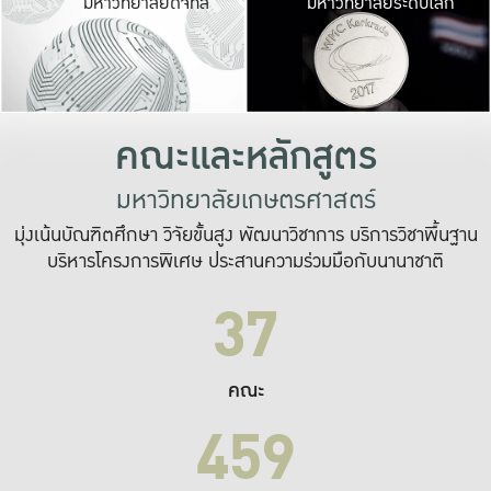
มหาวิทยาลัยดิจิทัล
มหาวิทยาลัยระดับโลก
เปลี่ยนแปลง และ
เพื่อทำงาน
ระบบสารสนเทศที่
คณะและหลักสูตร
มหาวิทยาลัยเกษตรศาสตร์
มุ่งเน้นบัณฑิตศึกษา วิจัยขั้นสูง พัฒนาวิชาการ บริการวิชาพื้นฐาน
บริหารโครงการพิเศษ ประสานความร่วมมือกับนานาชาติ
37
คณะ
459