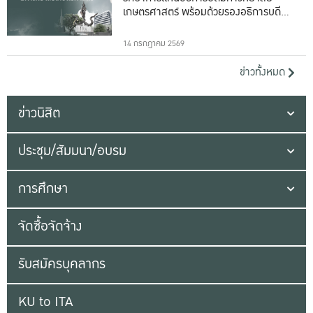
เกษตรศาสตร์ พร้อมด้วยรองอธิการบดีทั้ง
16 ท่าน
14 กรกฎาคม 2569
ข่าวทั้งหมด
ข่าวนิสิต
ประชุม/สัมมนา/อบรม
การศึกษา
จัดซื้อจัดจ้าง
รับสมัครบุคลากร
KU to ITA