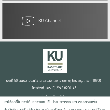
KU Channel
เลขที่ 50 ถนนงามวงศ์วาน แขวงลาดยาว เขตจตุจักร กรุงเทพฯ 10900
โทรศัพท์ +66 (0) 2942 8200-45
เงื่อนไขการใช้งานเว็บไซต์
เราใช้คุกกี้ในการให้บริการและปรับปรุงบริการของเรา ตลอดจนเพิ่ม
ข้อตกลงด้านสิทธิ์ใช้งาน
นโยบายความเป็นส่วนตัว
ประสิทธิภาพให้แก่ประสบการณ์การเรียกดูข้อมูลของคุณ หากคุณใช้งาน