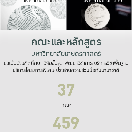
มหาวิทยาลัยดิจิทัล
มหาวิทยาลัยระดับโลก
เปลี่ยนแปลง และ
เพื่อทำงาน
ระบบสารสนเทศที่
คณะและหลักสูตร
มหาวิทยาลัยเกษตรศาสตร์
มุ่งเน้นบัณฑิตศึกษา วิจัยขั้นสูง พัฒนาวิชาการ บริการวิชาพื้นฐาน
บริหารโครงการพิเศษ ประสานความร่วมมือกับนานาชาติ
37
คณะ
459