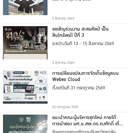
5 สิงหาคม 2569
ขอเชิญร่วมงาน สะสมศิลป์ เป็น
สิน(ทรัพย์) ปีที่ 3
ระหว่างวันที่ 13 - 15 สิงหาคม 2569
3 สิงหาคม 2569
การเปลี่ยนแปลงการจัดเก็บข้อมูลบน
Webex Cloud
ตั้งแต่วันที่ 31 กรกฎาคม 2569
22 กรกฎาคม 2569
แนะนำคณะผู้บริหารชุดใหม่ ภายใต้
การนำของ ผศ.น.สพ.ดร.คงศักดิ์ เที่ยง
ธรรม
รักษาการแทนอธิการบดีมหาวิทยาลัย