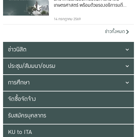
เกษตรศาสตร์ พร้อมด้วยรองอธิการบดีทั้ง
16 ท่าน
14 กรกฎาคม 2569
ข่าวทั้งหมด
ข่าวนิสิต
ประชุม/สัมมนา/อบรม
การศึกษา
จัดซื้อจัดจ้าง
รับสมัครบุคลากร
KU to ITA