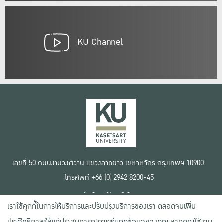
KU Channel
เลขที่ 50 ถนนงามวงศ์วาน แขวงลาดยาว เขตจตุจักร กรุงเทพฯ 10900
โทรศัพท์ +66 (0) 2942 8200-45
เงื่อนไขการใช้งานเว็บไซต์
เราใช้คุกกี้ในการให้บริการและปรับปรุงบริการของเรา ตลอดจนเพิ่ม
ข้อตกลงด้านสิทธิ์ใช้งาน
นโยบายความเป็นส่วนตัว
ประสิทธิภาพให้แก่ประสบการณ์การเรียกดูข้อมูลของคุณ หากคุณใช้งาน