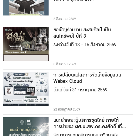
5 สิงหาคม 2569
ขอเชิญร่วมงาน สะสมศิลป์ เป็น
สิน(ทรัพย์) ปีที่ 3
ระหว่างวันที่ 13 - 15 สิงหาคม 2569
3 สิงหาคม 2569
การเปลี่ยนแปลงการจัดเก็บข้อมูลบน
Webex Cloud
ตั้งแต่วันที่ 31 กรกฎาคม 2569
22 กรกฎาคม 2569
แนะนำคณะผู้บริหารชุดใหม่ ภายใต้
การนำของ ผศ.น.สพ.ดร.คงศักดิ์ เที่ยง
ธรรม
รักษาการแทนอธิการบดีมหาวิทยาลัย