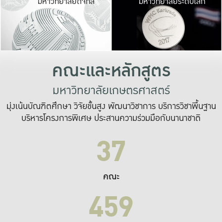
มหาวิทยาลัยดิจิทัล
มหาวิทยาลัยระดับโลก
เปลี่ยนแปลง และ
เพื่อทำงาน
ระบบสารสนเทศที่
คณะและหลักสูตร
มหาวิทยาลัยเกษตรศาสตร์
มุ่งเน้นบัณฑิตศึกษา วิจัยขั้นสูง พัฒนาวิชาการ บริการวิชาพื้นฐาน
บริหารโครงการพิเศษ ประสานความร่วมมือกับนานาชาติ
37
คณะ
459