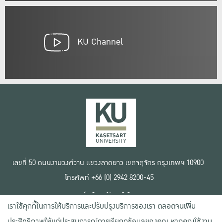
KU Channel
เลขที่ 50 ถนนงามวงศ์วาน แขวงลาดยาว เขตจตุจักร กรุงเทพฯ 10900
โทรศัพท์ +66 (0) 2942 8200-45
เงื่อนไขการใช้งานเว็บไซต์
เราใช้คุกกี้ในการให้บริการและปรับปรุงบริการของเรา ตลอดจนเพิ่ม
ข้อตกลงด้านสิทธิ์ใช้งาน
นโยบายความเป็นส่วนตัว
ประสิทธิภาพให้แก่ประสบการณ์การเรียกดูข้อมูลของคุณ หากคุณใช้งาน