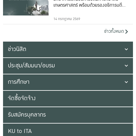
เกษตรศาสตร์ พร้อมด้วยรองอธิการบดีทั้ง
16 ท่าน
14 กรกฎาคม 2569
ข่าวทั้งหมด
ข่าวนิสิต
ประชุม/สัมมนา/อบรม
การศึกษา
จัดซื้อจัดจ้าง
รับสมัครบุคลากร
KU to ITA