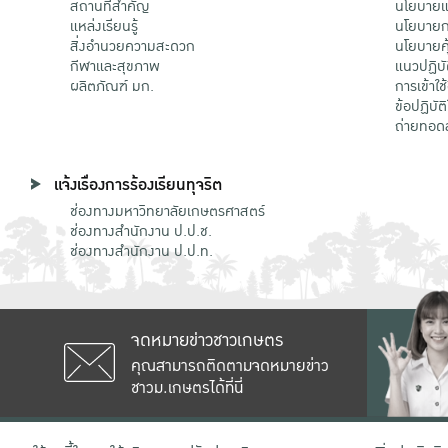
สถานที่สำคัญ
นโยบายแล
แหล่งเรียนรู้
นโยบายกา
สิ่งอำนวยความสะดวก
นโยบายคุ
กีฬาและสุขภาพ
แนวปฏิบั
ผลิตภัณฑ์ มก.
การเข้าใช
ข้อปฏิบั
ถ่ายทอด
แจ้งเรื่องการร้องเรียนทุจริต
ช่องทางมหาวิทยาลัยเกษตรศาสตร์
ช่องทางสำนักงาน ป.ป.ช.
ช่องทางสำนักงาน ป.ป.ท.
จดหมายข่าวชาวเกษตร
คุณสามารถติดตามจดหมายข่าว
ชาวม.เกษตรได้ที่นี่
เลขที่ 50 ถนนงามวงศ์วาน แขวงลาดยาว