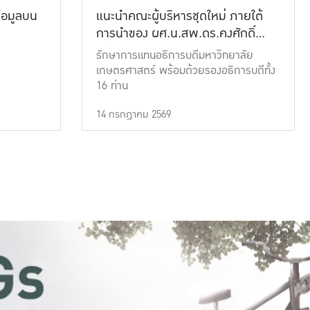
้อมูลบน
แนะนำคณะผู้บริหารชุดใหม่ ภายใต้
การนำของ ผศ.น.สพ.ดร.คงศักดิ์
เที่ยงธรรม
รักษาการแทนอธิการบดีมหาวิทยาลัย
เกษตรศาสตร์ พร้อมด้วยรองอธิการบดีทั้ง
16 ท่าน
14 กรกฎาคม 2569