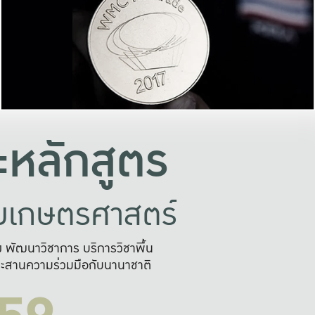
อย่างยั่งยืน
และผลักดันในการใช้ระบบส
ในภาพกว้าง
เพื่อการทำงานแบบ
ญหาจุดเล็กๆ
อข่ายขยายผล
สะดวก รวดเร
และนำไป
บริการด้าน AI อย
หลักสูตร
ัยเกษตรศาสตร์
สูง พัฒนาวิชาการ บริการวิชาพื้น
ะสานความร่วมมือกับนานาชาติ