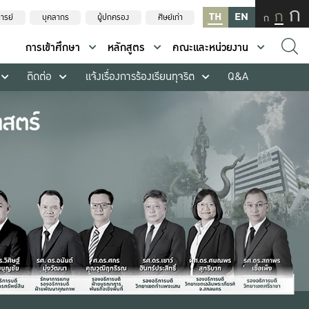
ก
ก
TH
EN
ก
ารย์
บุคลากร
ผู้ปกครอง
ศิษย์เก่า
การเข้าศึกษา
หลักสูตร
คณะและหน่วยงาน
ติดต่อ
แจ้งเรื่องการร้องเรียนทุจริต
Q&A