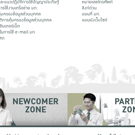
ะแนวปฏิบัติการใช้ปัญญาประดิษฐ์
หมายเลขโทรศัพท์
รใช้งานเครือข่าย มก.
ลิงก์ด่วน
้มครองข้อมูลส่วนบุคคล
แผนที่ มก.
ติการคุ้มครองข้อมูลส่วนบุคคล
แผนผังเว็บไซต์
้อินเตอร์เน็ต
ติในการใช้ e-mail มก.
สด
NEWCOMER
PART
ZONE
ZO
 เขตจตุจักร กรุงเทพฯ 10900
โทรศัพท์ +66 (0) 2942 8200-45