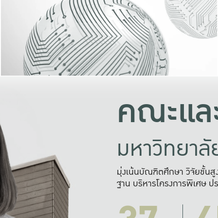
และความสุข
มองปัญหา
แก้ไขจากปั
และสร้างเครื
คณะและ
มหาวิทยาล
มุ่งเน้นบัณฑิตศึกษา วิจัยขั้น
ฐาน บริหารโครงการพิเศษ ปร