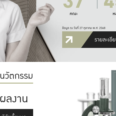
37
4
คณะ
ห
ข้อมูล ณ วันที่ 27 ตุลาคม พ.ศ. 2568
รายละเอีย
ะนวัตกรรม
ผลงาน