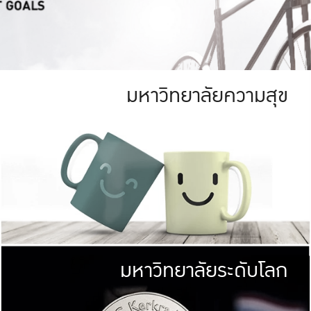
มหาวิทยาลัยความสุข
ย
สีเขียว
มหาวิทยาลัย
ก
สดใส หนาแน่น
ไม่ได้มีเป้าหมา
AN FOREST)
มหาวิทยาลัยชั้นนำทางด้านการว
ICULTURE)
แต่ KU มุ่งเน
าณ 1,400 ไร่
เพื่อสร้างคว
<< คลิก >>
ให้กับประชาชนใ
มหาวิทยาลัยระดับโลก
่อสังคม
มหาวิทยาลั
ามกินดีอยู่ดี
พร้อมที่จ