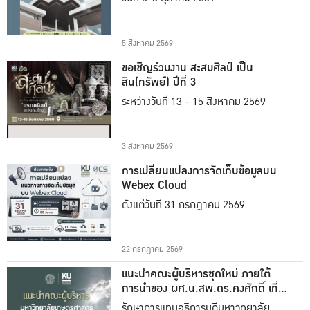
5 สิงหาคม 2569
ขอเชิญร่วมงาน สะสมศิลป์ เป็น
สิน(ทรัพย์) ปีที่ 3
ระหว่างวันที่ 13 - 15 สิงหาคม 2569
3 สิงหาคม 2569
การเปลี่ยนแปลงการจัดเก็บข้อมูลบน
Webex Cloud
ตั้งแต่วันที่ 31 กรกฎาคม 2569
22 กรกฎาคม 2569
แนะนำคณะผู้บริหารชุดใหม่ ภายใต้
การนำของ ผศ.น.สพ.ดร.คงศักดิ์ เที่ยง
ธรรม
รักษาการแทนอธิการบดีมหาวิทยาลัย