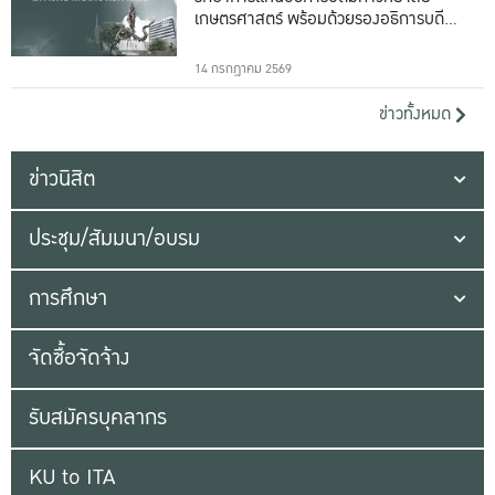
เกษตรศาสตร์ พร้อมด้วยรองอธิการบดีทั้ง
16 ท่าน
14 กรกฎาคม 2569
ข่าวทั้งหมด
ข่าวนิสิต
ประชุม/สัมมนา/อบรม
การศึกษา
จัดซื้อจัดจ้าง
รับสมัครบุคลากร
KU to ITA