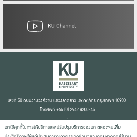
KU Channel
เลขที่ 50 ถนนงามวงศ์วาน แขวงลาดยาว เขตจตุจักร กรุงเทพฯ 10900
โทรศัพท์ +66 (0) 2942 8200-45
เงื่อนไขการใช้งานเว็บไซต์
เราใช้คุกกี้ในการให้บริการและปรับปรุงบริการของเรา ตลอดจนเพิ่ม
ข้อตกลงด้านสิทธิ์ใช้งาน
นโยบายความเป็นส่วนตัว
ประสิทธิภาพให้แก่ประสบการณ์การเรียกดูข้อมูลของคุณ หากคุณใช้งาน