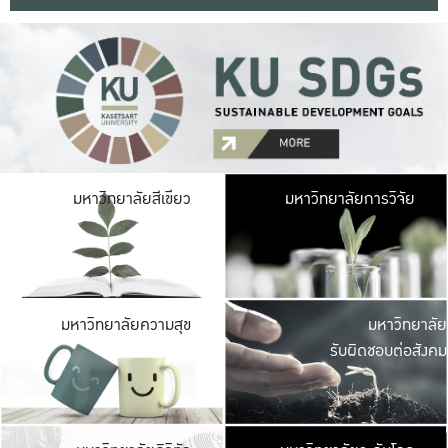
มหาวิ
มหาวิทยาลัยสีเขียว
มหาวิทยาลัยการวิจัย
มีพื้นที่เขียวสดใส 
เป็นป่าในเมือง เกษตร
มหาวิ
มหาวิทยาลัยความสุข
มหาวิทยาลัย
ค
รับผิดชอบต่อสังคม
เปิดประส
และพบเรื่องราวใหม่
มหาวิ