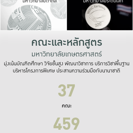
มหาวิทยาลัยดิจิทัล
มหาวิทยาลัยระดับโลก
เปลี่ยนแปลง และ
เพื่อทำงาน
ระบบสารสนเทศที่
คณะและหลักสูตร
มหาวิทยาลัยเกษตรศาสตร์
มุ่งเน้นบัณฑิตศึกษา วิจัยขั้นสูง พัฒนาวิชาการ บริการวิชาพื้นฐาน
บริหารโครงการพิเศษ ประสานความร่วมมือกับนานาชาติ
37
คณะ
459