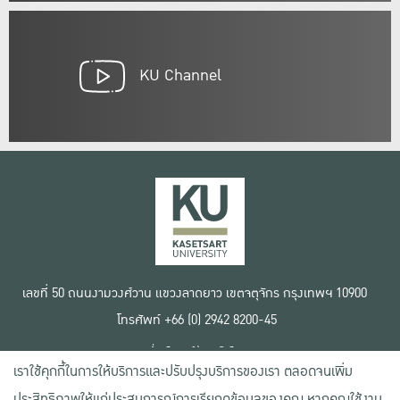
KU Channel
เลขที่ 50 ถนนงามวงศ์วาน แขวงลาดยาว เขตจตุจักร กรุงเทพฯ 10900
โทรศัพท์ +66 (0) 2942 8200-45
เงื่อนไขการใช้งานเว็บไซต์
เราใช้คุกกี้ในการให้บริการและปรับปรุงบริการของเรา ตลอดจนเพิ่ม
ข้อตกลงด้านสิทธิ์ใช้งาน
นโยบายความเป็นส่วนตัว
ประสิทธิภาพให้แก่ประสบการณ์การเรียกดูข้อมูลของคุณ หากคุณใช้งาน