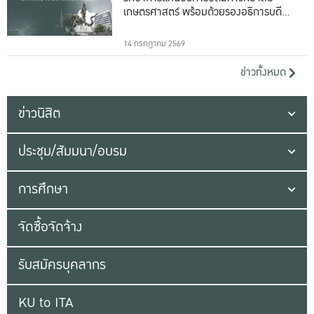
เกษตรศาสตร์ พร้อมด้วยรองอธิการบดีทั้ง
16 ท่าน
14 กรกฎาคม 2569
ข่าวทั้งหมด
ข่าวนิสิต
ประชุม/สัมมนา/อบรม
การศึกษา
จัดซื้อจัดจ้าง
รับสมัครบุคลากร
KU to ITA