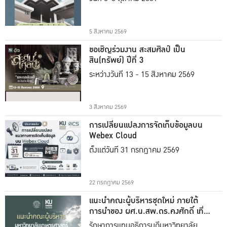
5 สิงหาคม 2569
ขอเชิญร่วมงาน สะสมศิลป์ เป็น
สิน(ทรัพย์) ปีที่ 3
ระหว่างวันที่ 13 - 15 สิงหาคม 2569
3 สิงหาคม 2569
การเปลี่ยนแปลงการจัดเก็บข้อมูลบน
Webex Cloud
ตั้งแต่วันที่ 31 กรกฎาคม 2569
22 กรกฎาคม 2569
แนะนำคณะผู้บริหารชุดใหม่ ภายใต้
การนำของ ผศ.น.สพ.ดร.คงศักดิ์ เที่ยง
ธรรม
รักษาการแทนอธิการบดีมหาวิทยาลัย