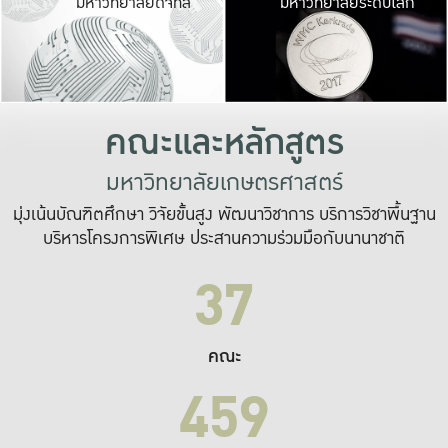
มหาวิทยาลัยดิจิทัล
มหาวิทยาลัยระดับโลก
เปลี่ยนแปลง และ
เพื่อทำงาน
ระบบสารสนเทศที่
คณะและหลักสูตร
มหาวิทยาลัยเกษตรศาสตร์
มุ่งเน้นบัณฑิตศึกษา วิจัยขั้นสูง พัฒนาวิชาการ บริการวิชาพื้นฐาน
บริหารโครงการพิเศษ ประสานความร่วมมือกับนานาชาติ
37
คณะ
459