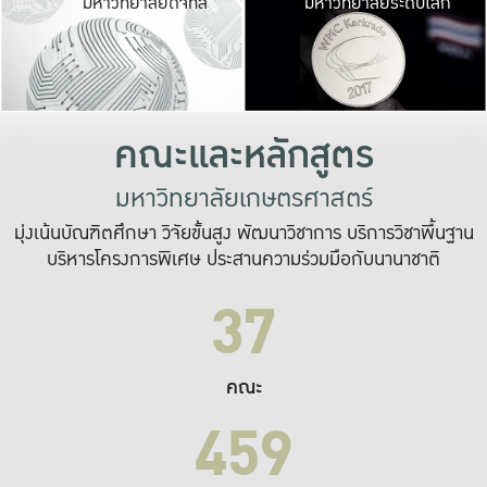
มหาวิทยาลัยดิจิทัล
มหาวิทยาลัยระดับโลก
เปลี่ยนแปลง และ
เพื่อทำงาน
ระบบสารสนเทศที่
คณะและหลักสูตร
มหาวิทยาลัยเกษตรศาสตร์
มุ่งเน้นบัณฑิตศึกษา วิจัยขั้นสูง พัฒนาวิชาการ บริการวิชาพื้นฐาน
บริหารโครงการพิเศษ ประสานความร่วมมือกับนานาชาติ
37
คณะ
459