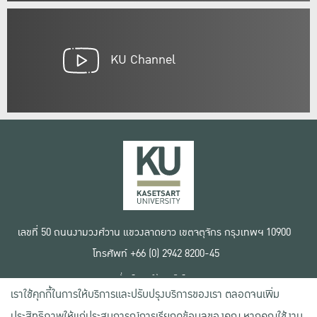
KU Channel
เลขที่ 50 ถนนงามวงศ์วาน แขวงลาดยาว เขตจตุจักร กรุงเทพฯ 10900
โทรศัพท์ +66 (0) 2942 8200-45
เงื่อนไขการใช้งานเว็บไซต์
เราใช้คุกกี้ในการให้บริการและปรับปรุงบริการของเรา ตลอดจนเพิ่ม
ข้อตกลงด้านสิทธิ์ใช้งาน
นโยบายความเป็นส่วนตัว
ประสิทธิภาพให้แก่ประสบการณ์การเรียกดูข้อมูลของคุณ หากคุณใช้งาน