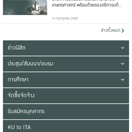
เกษตรศาสตร์ พร้อมด้วยรองอธิการบดีทั้ง
16 ท่าน
14 กรกฎาคม 2569
ข่าวทั้งหมด
ข่าวนิสิต
ประชุม/สัมมนา/อบรม
การศึกษา
จัดซื้อจัดจ้าง
รับสมัครบุคลากร
KU to ITA