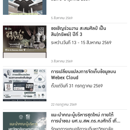
5 สิงหาคม 2569
ขอเชิญร่วมงาน สะสมศิลป์ เป็น
สิน(ทรัพย์) ปีที่ 3
ระหว่างวันที่ 13 - 15 สิงหาคม 2569
3 สิงหาคม 2569
การเปลี่ยนแปลงการจัดเก็บข้อมูลบน
Webex Cloud
ตั้งแต่วันที่ 31 กรกฎาคม 2569
22 กรกฎาคม 2569
แนะนำคณะผู้บริหารชุดใหม่ ภายใต้
การนำของ ผศ.น.สพ.ดร.คงศักดิ์ เที่ยง
ธรรม
รักษาการแทนอธิการบดีมหาวิทยาลัย