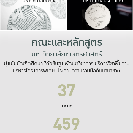
มหาวิทยาลัยดิจิทัล
มหาวิทยาลัยระดับโลก
เปลี่ยนแปลง และ
เพื่อทำงาน
ระบบสารสนเทศที่
คณะและหลักสูตร
มหาวิทยาลัยเกษตรศาสตร์
มุ่งเน้นบัณฑิตศึกษา วิจัยขั้นสูง พัฒนาวิชาการ บริการวิชาพื้นฐาน
บริหารโครงการพิเศษ ประสานความร่วมมือกับนานาชาติ
37
คณะ
459