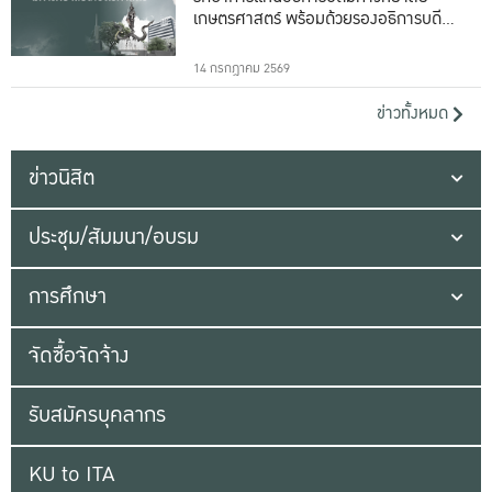
เกษตรศาสตร์ พร้อมด้วยรองอธิการบดีทั้ง
16 ท่าน
14 กรกฎาคม 2569
ข่าวทั้งหมด
ข่าวนิสิต
ประชุม/สัมมนา/อบรม
การศึกษา
จัดซื้อจัดจ้าง
รับสมัครบุคลากร
KU to ITA