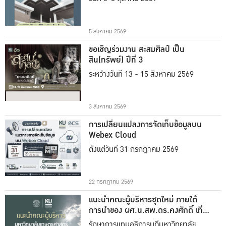
5 สิงหาคม 2569
ขอเชิญร่วมงาน สะสมศิลป์ เป็น
สิน(ทรัพย์) ปีที่ 3
ระหว่างวันที่ 13 - 15 สิงหาคม 2569
3 สิงหาคม 2569
การเปลี่ยนแปลงการจัดเก็บข้อมูลบน
Webex Cloud
ตั้งแต่วันที่ 31 กรกฎาคม 2569
22 กรกฎาคม 2569
แนะนำคณะผู้บริหารชุดใหม่ ภายใต้
การนำของ ผศ.น.สพ.ดร.คงศักดิ์ เที่ยง
ธรรม
รักษาการแทนอธิการบดีมหาวิทยาลัย