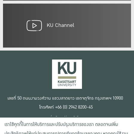
KU Channel
เลขที่ 50 ถนนงามวงศ์วาน แขวงลาดยาว เขตจตุจักร กรุงเทพฯ 10900
โทรศัพท์ +66 (0) 2942 8200-45
เงื่อนไขการใช้งานเว็บไซต์
เราใช้คุกกี้ในการให้บริการและปรับปรุงบริการของเรา ตลอดจนเพิ่ม
ข้อตกลงด้านสิทธิ์ใช้งาน
นโยบายความเป็นส่วนตัว
ประสิทธิภาพให้แก่ประสบการณ์การเรียกดูข้อมูลของคุณ หากคุณใช้งาน