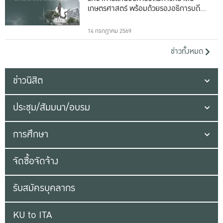
เกษตรศาสตร์ พร้อมด้วยรองอธิการบดีทั้ง
16 ท่าน
14 กรกฎาคม 2569
ข่าวทั้งหมด
ข่าวนิสิต
ประชุม/สัมมนา/อบรม
การศึกษา
จัดซื้อจัดจ้าง
รับสมัครบุคลากร
KU to ITA