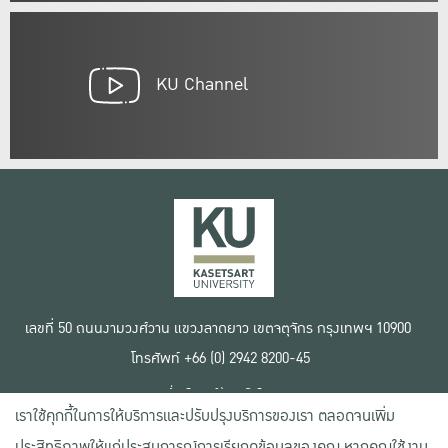
KU Channel
เลขที่ 50 ถนนงามวงศ์วาน แขวงลาดยาว เขตจตุจักร กรุงเทพฯ 10900
โทรศัพท์ +66 (0) 2942 8200-45
เงื่อนไขการใช้งานเว็บไซต์
เราใช้คุกกี้ในการให้บริการและปรับปรุงบริการของเรา ตลอดจนเพิ่ม
ข้อตกลงด้านสิทธิ์ใช้งาน
นโยบายความเป็นส่วนตัว
ประสิทธิภาพให้แก่ประสบการณ์การเรียกดูข้อมูลของคุณ หากคุณใช้งาน