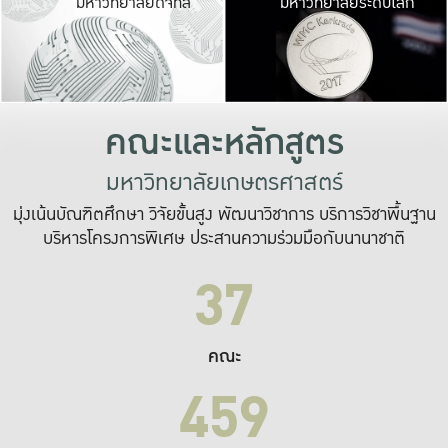
มหาวิทยาลัยดิจิทัล
มหาวิทยาลัยระดับโลก
เปลี่ยนแปลง และ
เพื่อทำงาน
ระบบสารสนเทศที่
คณะและหลักสูตร
มหาวิทยาลัยเกษตรศาสตร์
มุ่งเน้นบัณฑิตศึกษา วิจัยขั้นสูง พัฒนาวิชาการ บริการวิชาพื้นฐาน
บริหารโครงการพิเศษ ประสานความร่วมมือกับนานาชาติ
37
คณะ
459