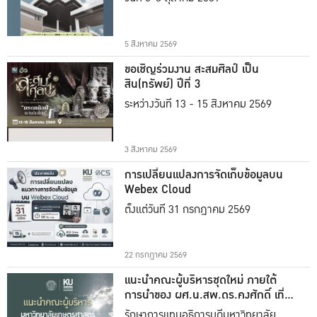
5 สิงหาคม 2569
ขอเชิญร่วมงาน สะสมศิลป์ เป็น
สิน(ทรัพย์) ปีที่ 3
ระหว่างวันที่ 13 - 15 สิงหาคม 2569
3 สิงหาคม 2569
การเปลี่ยนแปลงการจัดเก็บข้อมูลบน
Webex Cloud
ตั้งแต่วันที่ 31 กรกฎาคม 2569
22 กรกฎาคม 2569
แนะนำคณะผู้บริหารชุดใหม่ ภายใต้
การนำของ ผศ.น.สพ.ดร.คงศักดิ์ เที่ยง
ธรรม
รักษาการแทนอธิการบดีมหาวิทยาลัย