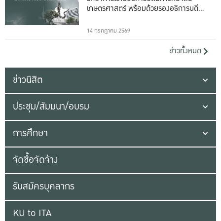
เกษตรศาสตร์ พร้อมด้วยรองอธิการบดีทั้ง
16 ท่าน
14 กรกฎาคม 2569
ข่าวทั้งหมด
ข่าวนิสิต
ประชุม/สัมมนา/อบรม
การศึกษา
จัดซื้อจัดจ้าง
รับสมัครบุคลากร
KU to ITA