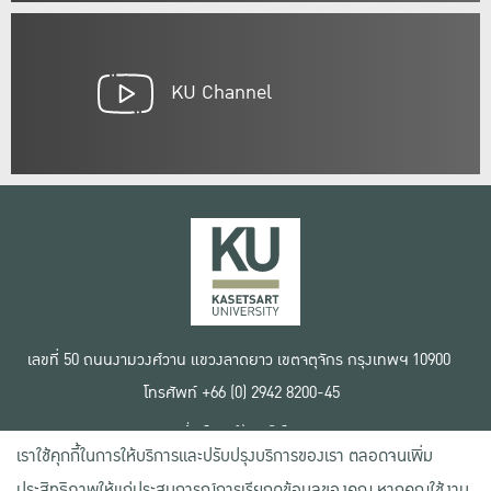
KU Channel
เลขที่ 50 ถนนงามวงศ์วาน แขวงลาดยาว เขตจตุจักร กรุงเทพฯ 10900
โทรศัพท์ +66 (0) 2942 8200-45
เงื่อนไขการใช้งานเว็บไซต์
เราใช้คุกกี้ในการให้บริการและปรับปรุงบริการของเรา ตลอดจนเพิ่ม
ข้อตกลงด้านสิทธิ์ใช้งาน
นโยบายความเป็นส่วนตัว
ประสิทธิภาพให้แก่ประสบการณ์การเรียกดูข้อมูลของคุณ หากคุณใช้งาน