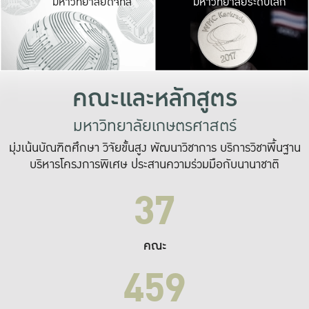
มหาวิทยาลัยดิจิทัล
มหาวิทยาลัยระดับโลก
เปลี่ยนแปลง และ
เพื่อทำงาน
ระบบสารสนเทศที่
คณะและหลักสูตร
มหาวิทยาลัยเกษตรศาสตร์
มุ่งเน้นบัณฑิตศึกษา วิจัยขั้นสูง พัฒนาวิชาการ บริการวิชาพื้นฐาน
บริหารโครงการพิเศษ ประสานความร่วมมือกับนานาชาติ
37
คณะ
459