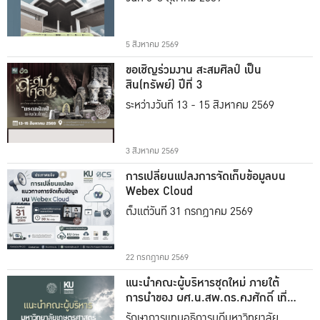
5 สิงหาคม 2569
ขอเชิญร่วมงาน สะสมศิลป์ เป็น
สิน(ทรัพย์) ปีที่ 3
ระหว่างวันที่ 13 - 15 สิงหาคม 2569
3 สิงหาคม 2569
การเปลี่ยนแปลงการจัดเก็บข้อมูลบน
Webex Cloud
ตั้งแต่วันที่ 31 กรกฎาคม 2569
22 กรกฎาคม 2569
แนะนำคณะผู้บริหารชุดใหม่ ภายใต้
การนำของ ผศ.น.สพ.ดร.คงศักดิ์ เที่ยง
ธรรม
รักษาการแทนอธิการบดีมหาวิทยาลัย