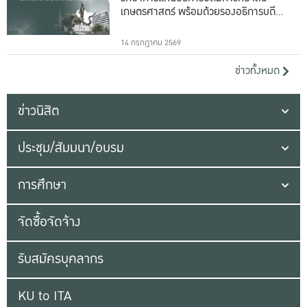
เกษตรศาสตร์ พร้อมด้วยรองอธิการบดีทั้ง
16 ท่าน
14 กรกฎาคม 2569
ข่าวทั้งหมด
ข่าวนิสิต
ประชุม/สัมมนา/อบรม
การศึกษา
จัดซื้อจัดจ้าง
รับสมัครบุคลากร
KU to ITA