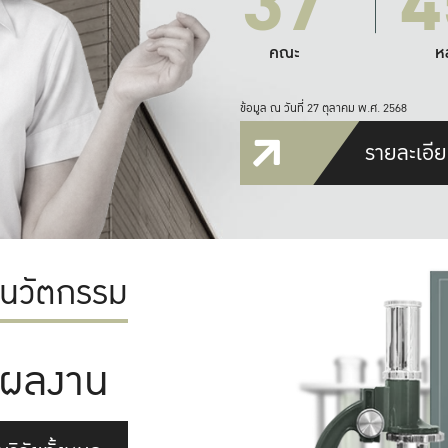
37
4
คณะ
ห
ข้อมูล ณ วันที่ 27 ตุลาคม พ.ศ. 2568
รายละเอีย
ะนวัตกรรม
ผลงาน