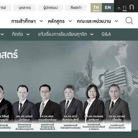
ก
ก
TH
EN
ก
ารย์
บุคลากร
ผู้ปกครอง
ศิษย์เก่า
การเข้าศึกษา
หลักสูตร
คณะและหน่วยงาน
ติดต่อ
แจ้งเรื่องการร้องเรียนทุจริต
Q&A