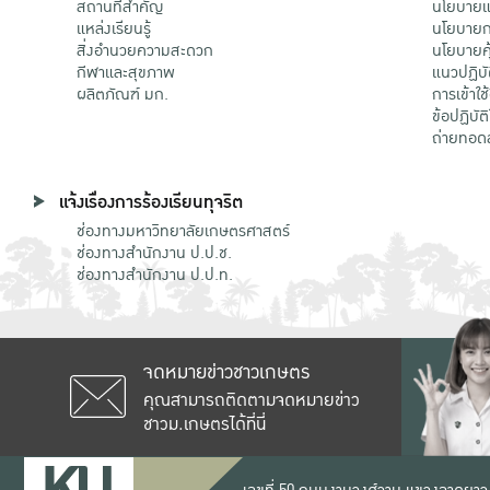
สถานที่สำคัญ
นโยบายแล
แหล่งเรียนรู้
นโยบายกา
สิ่งอำนวยความสะดวก
นโยบายคุ
กีฬาและสุขภาพ
แนวปฏิบั
ผลิตภัณฑ์ มก.
การเข้าใช
ข้อปฏิบั
ถ่ายทอด
แจ้งเรื่องการร้องเรียนทุจริต
ช่องทางมหาวิทยาลัยเกษตรศาสตร์
ช่องทางสำนักงาน ป.ป.ช.
ช่องทางสำนักงาน ป.ป.ท.
จดหมายข่าวชาวเกษตร
คุณสามารถติดตามจดหมายข่าว
ชาวม.เกษตรได้ที่นี่
เลขที่ 50 ถนนงามวงศ์วาน แขวงลาดยาว