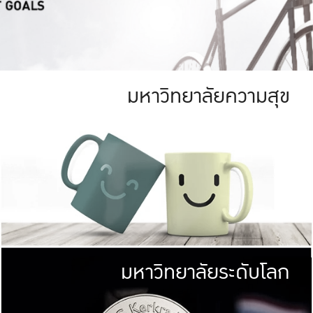
มหาวิทยาลัยความสุข
ย
สีเขียว
มหาวิทยาลัย
ก
สดใส หนาแน่น
ไม่ได้มีเป้าหมา
AN FOREST)
มหาวิทยาลัยชั้นนำทางด้านการว
ICULTURE)
แต่ KU มุ่งเน
าณ 1,400 ไร่
เพื่อสร้างคว
<< คลิก >>
ให้กับประชาชนใ
มหาวิทยาลัยระดับโลก
่อสังคม
มหาวิทยาลั
ามกินดีอยู่ดี
พร้อมที่จ