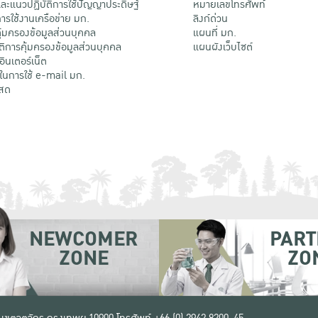
ะแนวปฏิบัติการใช้ปัญญาประดิษฐ์
หมายเลขโทรศัพท์
รใช้งานเครือข่าย มก.
ลิงก์ด่วน
้มครองข้อมูลส่วนบุคคล
แผนที่ มก.
ติการคุ้มครองข้อมูลส่วนบุคคล
แผนผังเว็บไซต์
้อินเตอร์เน็ต
ติในการใช้ e-mail มก.
สด
NEWCOMER
PART
ZONE
ZO
 เขตจตุจักร กรุงเทพฯ 10900
โทรศัพท์ +66 (0) 2942 8200-45