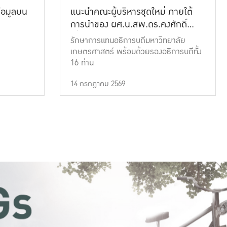
้อมูลบน
แนะนำคณะผู้บริหารชุดใหม่ ภายใต้
การนำของ ผศ.น.สพ.ดร.คงศักดิ์
เที่ยงธรรม
รักษาการแทนอธิการบดีมหาวิทยาลัย
เกษตรศาสตร์ พร้อมด้วยรองอธิการบดีทั้ง
16 ท่าน
14 กรกฎาคม 2569