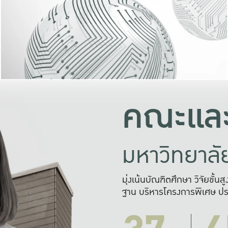
และความสุข
มองปัญหา
แก้ไขจากปั
และสร้างเครื
คณะและ
มหาวิทยาล
มุ่งเน้นบัณฑิตศึกษา วิจัยขั้น
ฐาน บริหารโครงการพิเศษ ปร