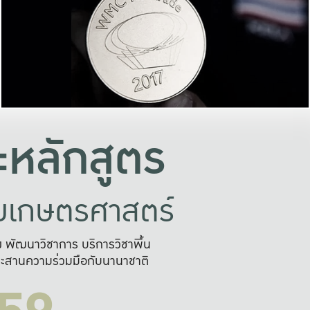
อย่างยั่งยืน
และผลักดันในการใช้ระบบส
ในภาพกว้าง
เพื่อการทำงานแบบ
ญหาจุดเล็กๆ
อข่ายขยายผล
สะดวก รวดเร
และนำไป
บริการด้าน AI อย
หลักสูตร
ัยเกษตรศาสตร์
สูง พัฒนาวิชาการ บริการวิชาพื้น
ะสานความร่วมมือกับนานาชาติ