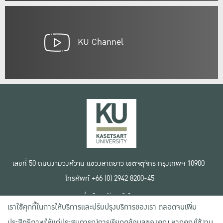
KU Channel
เลขที่ 50 ถนนงามวงศ์วาน แขวงลาดยาว เขตจตุจักร กรุงเทพฯ 10900
โทรศัพท์ +66 (0) 2942 8200-45
เงื่อนไขการใช้งานเว็บไซต์
เราใช้คุกกี้ในการให้บริการและปรับปรุงบริการของเรา ตลอดจนเพิ่ม
ข้อตกลงด้านสิทธิ์ใช้งาน
นโยบายความเป็นส่วนตัว
ประสิทธิภาพให้แก่ประสบการณ์การเรียกดูข้อมูลของคุณ หากคุณใช้งาน