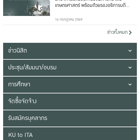
เกษตรศาสตร์ พร้อมด้วยรองอธิการบดีทั้ง
16 ท่าน
14 กรกฎาคม 2569
ข่าวทั้งหมด
ข่าวนิสิต
ประชุม/สัมมนา/อบรม
การศึกษา
จัดซื้อจัดจ้าง
รับสมัครบุคลากร
KU to ITA