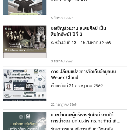
5 สิงหาคม 2569
ขอเชิญร่วมงาน สะสมศิลป์ เป็น
สิน(ทรัพย์) ปีที่ 3
ระหว่างวันที่ 13 - 15 สิงหาคม 2569
3 สิงหาคม 2569
การเปลี่ยนแปลงการจัดเก็บข้อมูลบน
Webex Cloud
ตั้งแต่วันที่ 31 กรกฎาคม 2569
22 กรกฎาคม 2569
แนะนำคณะผู้บริหารชุดใหม่ ภายใต้
การนำของ ผศ.น.สพ.ดร.คงศักดิ์ เที่ยง
ธรรม
รักษาการแทนอธิการบดีมหาวิทยาลัย