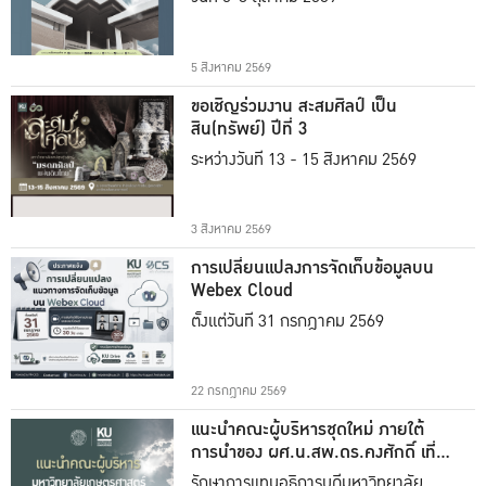
5 สิงหาคม 2569
ขอเชิญร่วมงาน สะสมศิลป์ เป็น
สิน(ทรัพย์) ปีที่ 3
ระหว่างวันที่ 13 - 15 สิงหาคม 2569
3 สิงหาคม 2569
การเปลี่ยนแปลงการจัดเก็บข้อมูลบน
Webex Cloud
ตั้งแต่วันที่ 31 กรกฎาคม 2569
22 กรกฎาคม 2569
แนะนำคณะผู้บริหารชุดใหม่ ภายใต้
การนำของ ผศ.น.สพ.ดร.คงศักดิ์ เที่ยง
ธรรม
รักษาการแทนอธิการบดีมหาวิทยาลัย