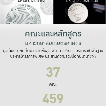
มหาวิทยาลัยดิจิทัล
มหาวิทยาลัยระดับโลก
เปลี่ยนแปลง และ
เพื่อทำงาน
ระบบสารสนเทศที่
คณะและหลักสูตร
มหาวิทยาลัยเกษตรศาสตร์
มุ่งเน้นบัณฑิตศึกษา วิจัยขั้นสูง พัฒนาวิชาการ บริการวิชาพื้นฐาน
บริหารโครงการพิเศษ ประสานความร่วมมือกับนานาชาติ
37
คณะ
459