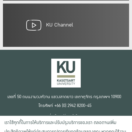
KU Channel
เลขที่ 50 ถนนงามวงศ์วาน แขวงลาดยาว เขตจตุจักร กรุงเทพฯ 10900
โทรศัพท์ +66 (0) 2942 8200-45
เงื่อนไขการใช้งานเว็บไซต์
เราใช้คุกกี้ในการให้บริการและปรับปรุงบริการของเรา ตลอดจนเพิ่ม
ข้อตกลงด้านสิทธิ์ใช้งาน
นโยบายความเป็นส่วนตัว
ประสิทธิภาพให้แก่ประสบการณ์การเรียกดูข้อมูลของคุณ หากคุณใช้งาน