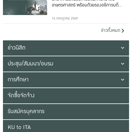
เกษตรศาสตร์ พร้อมด้วยรองอธิการบดีทั้ง
16 ท่าน
14 กรกฎาคม 2569
ข่าวทั้งหมด
ข่าวนิสิต
ประชุม/สัมมนา/อบรม
การศึกษา
จัดซื้อจัดจ้าง
รับสมัครบุคลากร
KU to ITA