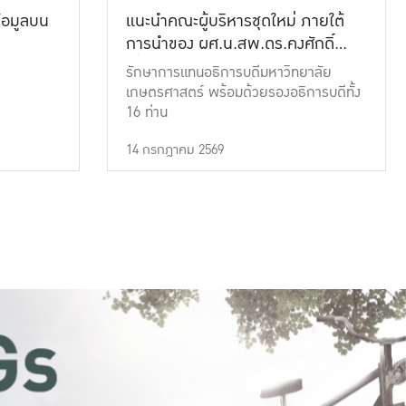
้อมูลบน
แนะนำคณะผู้บริหารชุดใหม่ ภายใต้
การนำของ ผศ.น.สพ.ดร.คงศักดิ์
เที่ยงธรรม
รักษาการแทนอธิการบดีมหาวิทยาลัย
เกษตรศาสตร์ พร้อมด้วยรองอธิการบดีทั้ง
16 ท่าน
14 กรกฎาคม 2569