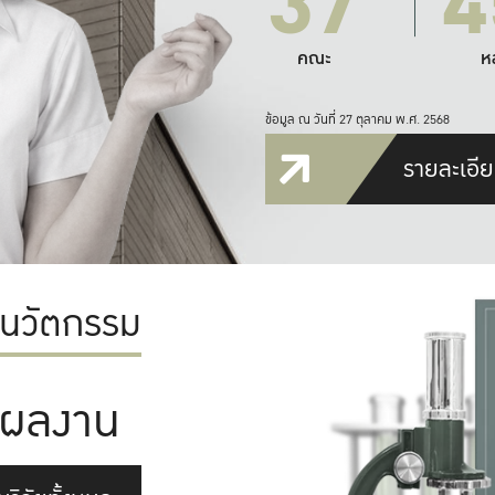
37
4
คณะ
ห
ข้อมูล ณ วันที่ 27 ตุลาคม พ.ศ. 2568
รายละเอีย
ะนวัตกรรม
ผลงาน