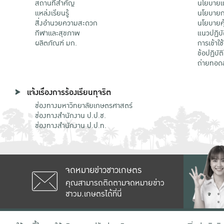
สถานที่สำคัญ
นโยบายแล
แหล่งเรียนรู้
นโยบายกา
สิ่งอำนวยความสะดวก
นโยบายคุ
กีฬาและสุขภาพ
แนวปฏิบั
ผลิตภัณฑ์ มก.
การเข้าใช
ข้อปฏิบั
ถ่ายทอด
แจ้งเรื่องการร้องเรียนทุจริต
ช่องทางมหาวิทยาลัยเกษตรศาสตร์
ช่องทางสำนักงาน ป.ป.ช.
ช่องทางสำนักงาน ป.ป.ท.
จดหมายข่าวชาวเกษตร
คุณสามารถติดตามจดหมายข่าว
ชาวม.เกษตรได้ที่นี่
เลขที่ 50 ถนนงามวงศ์วาน แขวงลาดยาว