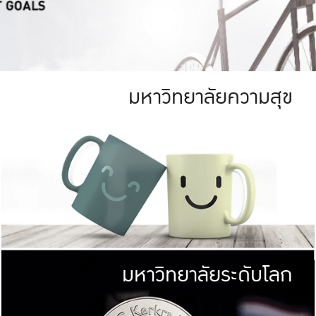
มหาวิทยาลัยความสุข
ย
สีเขียว
มหาวิทยาลัย
ก
สดใส หนาแน่น
ไม่ได้มีเป้าหมา
AN FOREST)
มหาวิทยาลัยชั้นนำทางด้านการว
ICULTURE)
แต่ KU มุ่งเน
าณ 1,400 ไร่
เพื่อสร้างคว
<< คลิก >>
ให้กับประชาชนใ
มหาวิทยาลัยระดับโลก
่อสังคม
มหาวิทยาลั
ามกินดีอยู่ดี
พร้อมที่จ