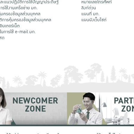
ะแนวปฏิบัติการใช้ปัญญาประดิษฐ์
หมายเลขโทรศัพท์
รใช้งานเครือข่าย มก.
ลิงก์ด่วน
้มครองข้อมูลส่วนบุคคล
แผนที่ มก.
ติการคุ้มครองข้อมูลส่วนบุคคล
แผนผังเว็บไซต์
้อินเตอร์เน็ต
ติในการใช้ e-mail มก.
สด
NEWCOMER
PART
ZONE
ZO
 เขตจตุจักร กรุงเทพฯ 10900
โทรศัพท์ +66 (0) 2942 8200-45