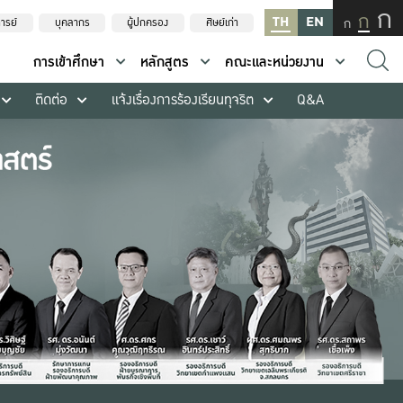
ก
ก
TH
EN
ก
ารย์
บุคลากร
ผู้ปกครอง
ศิษย์เก่า
การเข้าศึกษา
หลักสูตร
คณะและหน่วยงาน
ติดต่อ
แจ้งเรื่องการร้องเรียนทุจริต
Q&A