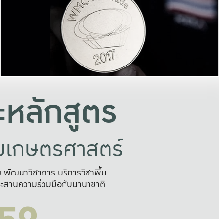
อย่างยั่งยืน
และผลักดันในการใช้ระบบส
ในภาพกว้าง
เพื่อการทำงานแบบ
ญหาจุดเล็กๆ
อข่ายขยายผล
สะดวก รวดเร
และนำไป
บริการด้าน AI อย
หลักสูตร
ัยเกษตรศาสตร์
สูง พัฒนาวิชาการ บริการวิชาพื้น
ะสานความร่วมมือกับนานาชาติ