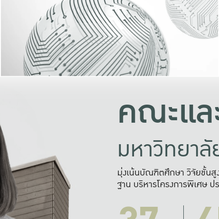
และความสุข
มองปัญหา
แก้ไขจากปั
และสร้างเครื
คณะและ
มหาวิทยาล
มุ่งเน้นบัณฑิตศึกษา วิจัยขั้น
ฐาน บริหารโครงการพิเศษ ปร