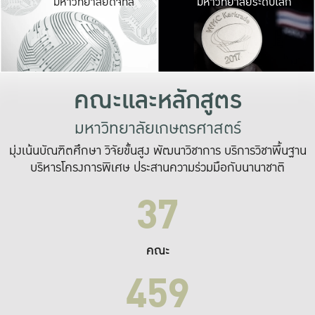
มหาวิทยาลัยดิจิทัล
มหาวิทยาลัยระดับโลก
เปลี่ยนแปลง และ
เพื่อทำงาน
ระบบสารสนเทศที่
คณะและหลักสูตร
มหาวิทยาลัยเกษตรศาสตร์
มุ่งเน้นบัณฑิตศึกษา วิจัยขั้นสูง พัฒนาวิชาการ บริการวิชาพื้นฐาน
บริหารโครงการพิเศษ ประสานความร่วมมือกับนานาชาติ
37
คณะ
459