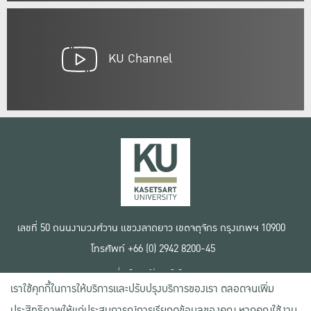
KU Channel
เลขที่ 50 ถนนงามวงศ์วาน แขวงลาดยาว เขตจตุจักร กรุงเทพฯ 10900
โทรศัพท์ +66 (0) 2942 8200-45
เงื่อนไขการใช้งานเว็บไซต์
เราใช้คุกกี้ในการให้บริการและปรับปรุงบริการของเรา ตลอดจนเพิ่ม
ข้อตกลงด้านสิทธิ์ใช้งาน
นโยบายความเป็นส่วนตัว
ประสิทธิภาพให้แก่ประสบการณ์การเรียกดูข้อมูลของคุณ หากคุณใช้งาน