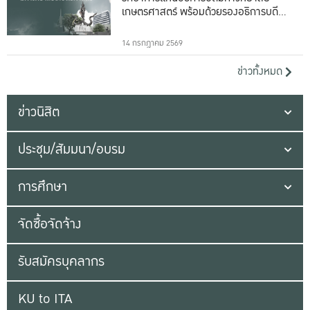
เกษตรศาสตร์ พร้อมด้วยรองอธิการบดีทั้ง
16 ท่าน
14 กรกฎาคม 2569
ข่าวทั้งหมด
ข่าวนิสิต
ประชุม/สัมมนา/อบรม
การศึกษา
จัดซื้อจัดจ้าง
รับสมัครบุคลากร
KU to ITA