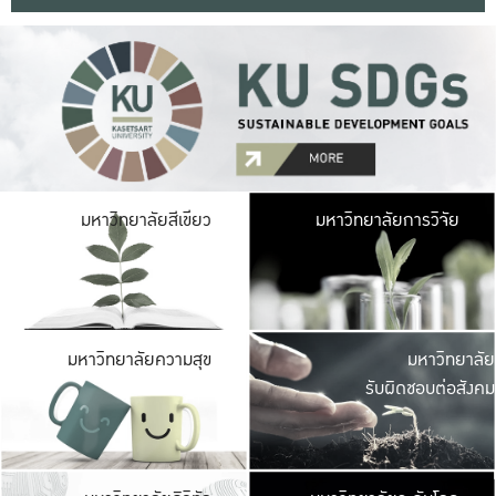
มหาวิ
มหาวิทยาลัยสีเขียว
มหาวิทยาลัยการวิจัย
มีพื้นที่เขียวสดใส 
เป็นป่าในเมือง เกษตร
มหาวิ
มหาวิทยาลัยความสุข
มหาวิทยาลัย
ค
รับผิดชอบต่อสังคม
เปิดประส
และพบเรื่องราวใหม่
มหาวิ