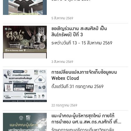
5 สิงหาคม 2569
ขอเชิญร่วมงาน สะสมศิลป์ เป็น
สิน(ทรัพย์) ปีที่ 3
ระหว่างวันที่ 13 - 15 สิงหาคม 2569
3 สิงหาคม 2569
การเปลี่ยนแปลงการจัดเก็บข้อมูลบน
Webex Cloud
ตั้งแต่วันที่ 31 กรกฎาคม 2569
22 กรกฎาคม 2569
แนะนำคณะผู้บริหารชุดใหม่ ภายใต้
การนำของ ผศ.น.สพ.ดร.คงศักดิ์ เที่ยง
ธรรม
รักษาการแทนอธิการบดีมหาวิทยาลัย