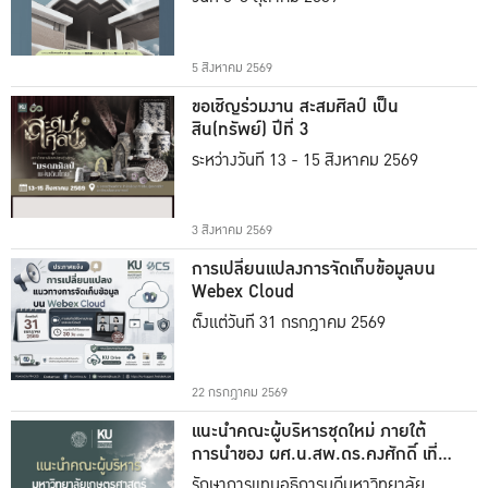
5 สิงหาคม 2569
ขอเชิญร่วมงาน สะสมศิลป์ เป็น
สิน(ทรัพย์) ปีที่ 3
ระหว่างวันที่ 13 - 15 สิงหาคม 2569
3 สิงหาคม 2569
การเปลี่ยนแปลงการจัดเก็บข้อมูลบน
Webex Cloud
ตั้งแต่วันที่ 31 กรกฎาคม 2569
22 กรกฎาคม 2569
แนะนำคณะผู้บริหารชุดใหม่ ภายใต้
การนำของ ผศ.น.สพ.ดร.คงศักดิ์ เที่ยง
ธรรม
รักษาการแทนอธิการบดีมหาวิทยาลัย