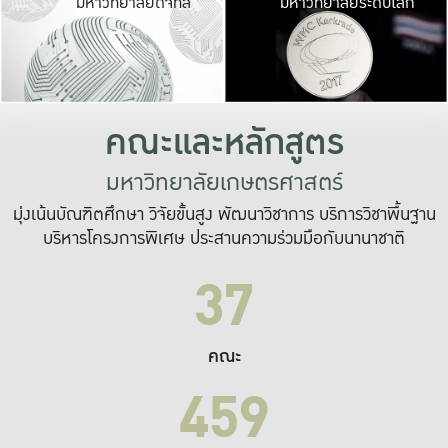
มหาวิทยาลัยดิจิทัล
มหาวิทยาลัยระดับโลก
เปลี่ยนแปลง และ
เพื่อทำงาน
ระบบสารสนเทศที่
คณะและหลักสูตร
มหาวิทยาลัยเกษตรศาสตร์
มุ่งเน้นบัณฑิตศึกษา วิจัยขั้นสูง พัฒนาวิชาการ บริการวิชาพื้นฐาน
บริหารโครงการพิเศษ ประสานความร่วมมือกับนานาชาติ
37
คณะ
459