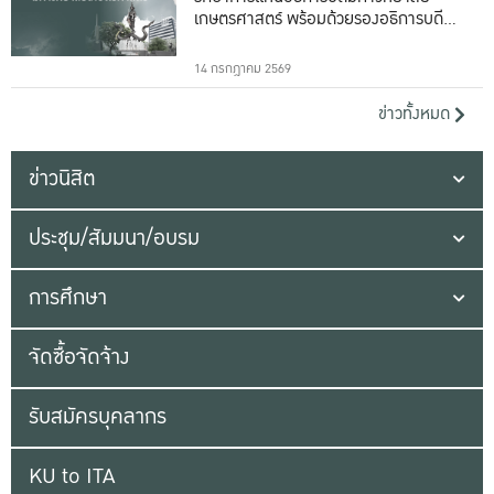
เกษตรศาสตร์ พร้อมด้วยรองอธิการบดีทั้ง
16 ท่าน
14 กรกฎาคม 2569
ข่าวทั้งหมด
ข่าวนิสิต
ประชุม/สัมมนา/อบรม
การศึกษา
จัดซื้อจัดจ้าง
รับสมัครบุคลากร
KU to ITA