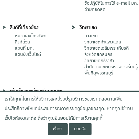
ข้อปฏิบัติในการใช้ e-mail มก.
ถ่ายทอดสด
ลิงก์ที่เกี่ยวข้อง
วิทยาเขต
หมายเลขโทรศัพท์
บางเขน
ลิงก์ด่วน
วิทยาเขตกําแพงแสน
แผนที่ มก.
วิทยาเขตเฉลิมพระเกียรติ
แผนผังเว็บไซต์
จังหวัดสกลนคร
วิทยาเขตศรีราชา
สำนักงานเขตบริหารการเรียนรู้
พื้นที่สุพรรณบุรี
แจ้งเรื่องการร้องเรียนทุจริต
เราใช้คุกกี้ในการให้บริการและปรับปรุงบริการของเรา ตลอดจนเพิ่ม
ช่องทางมหาวิทยาลัย
เกษตรศาสตร์
ประสิทธิภาพให้แก่ประสบการณ์การเรียกดูข้อมูลของคุณ หากคุณใช้งาน
ช่องทางสำนักงาน ป.ป.ช.
ช่องทางสำนักงาน ป.ป.ท.
เว็ปไซต์ของเราต่อ ถือว่าคุณยินยอมให้มีการใช้งานคุกกี้
ตั้งค่า
ยอมรับ