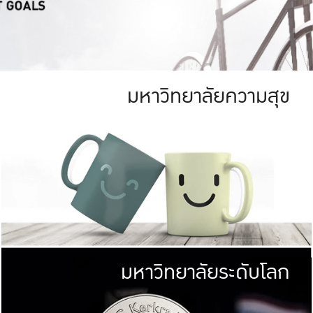
มหาวิทยาลัยความสุข
ย
สีเขียว
มหาวิทยาลัย
ก
สดใส หนาแน่น
ไม่ได้มีเป้าหมา
AN FOREST)
มหาวิทยาลัยชั้นนำทางด้านการว
ICULTURE)
แต่ KU มุ่งเน
าณ 1,400 ไร่
เพื่อสร้างคว
<< คลิก >>
ให้กับประชาชนใ
มหาวิทยาลัยระดับโลก
่อสังคม
มหาวิทยาลั
ามกินดีอยู่ดี
พร้อมที่จ