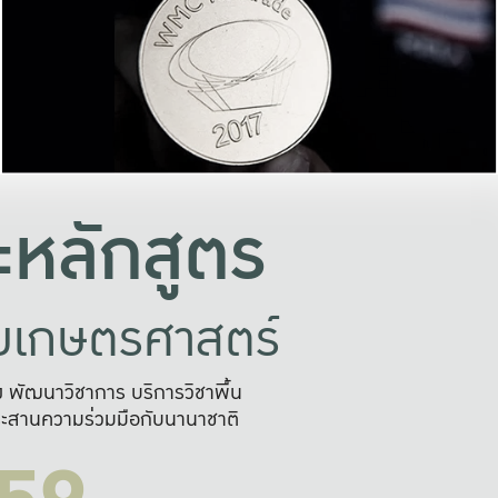
อย่างยั่งยืน
และผลักดันในการใช้ระบบส
ในภาพกว้าง
เพื่อการทำงานแบบ
ญหาจุดเล็กๆ
อข่ายขยายผล
สะดวก รวดเร
และนำไป
บริการด้าน AI อย
หลักสูตร
ัยเกษตรศาสตร์
สูง พัฒนาวิชาการ บริการวิชาพื้น
ะสานความร่วมมือกับนานาชาติ