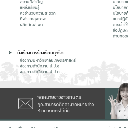
สถานที่สำคัญ
นโยบายแล
แหล่งเรียนรู้
นโยบายกา
สิ่งอำนวยความสะดวก
นโยบายคุ
กีฬาและสุขภาพ
แนวปฏิบั
ผลิตภัณฑ์ มก.
การเข้าใช
ข้อปฏิบั
ถ่ายทอด
แจ้งเรื่องการร้องเรียนทุจริต
ช่องทางมหาวิทยาลัยเกษตรศาสตร์
ช่องทางสำนักงาน ป.ป.ช.
ช่องทางสำนักงาน ป.ป.ท.
จดหมายข่าวชาวเกษตร
คุณสามารถติดตามจดหมายข่าว
ชาวม.เกษตรได้ที่นี่
เลขที่ 50 ถนนงามวงศ์วาน แขวงลาดยาว