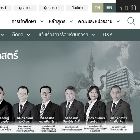
ก
ก
TH
EN
ก
ารย์
บุคลากร
ผู้ปกครอง
ศิษย์เก่า
การเข้าศึกษา
หลักสูตร
คณะและหน่วยงาน
ติดต่อ
แจ้งเรื่องการร้องเรียนทุจริต
Q&A