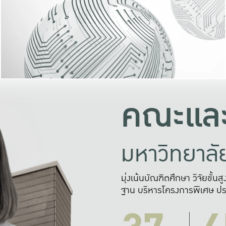
และความสุข
มองปัญหา
แก้ไขจากปั
และสร้างเครื
คณะและ
มหาวิทยาล
มุ่งเน้นบัณฑิตศึกษา วิจัยขั้น
ฐาน บริหารโครงการพิเศษ ปร