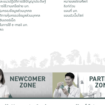
ะแนวปฏิบัติการใช้ปัญญาประดิษฐ์
หมายเลขโทรศัพท์
รใช้งานเครือข่าย มก.
ลิงก์ด่วน
้มครองข้อมูลส่วนบุคคล
แผนที่ มก.
ติการคุ้มครองข้อมูลส่วนบุคคล
แผนผังเว็บไซต์
้อินเตอร์เน็ต
ติในการใช้ e-mail มก.
สด
NEWCOMER
PART
ZONE
ZO
 เขตจตุจักร กรุงเทพฯ 10900
โทรศัพท์ +66 (0) 2942 8200-45