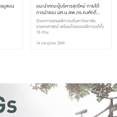
้อมูลบน
แนะนำคณะผู้บริหารชุดใหม่ ภายใต้
การนำของ ผศ.น.สพ.ดร.คงศักดิ์
เที่ยงธรรม
รักษาการแทนอธิการบดีมหาวิทยาลัย
เกษตรศาสตร์ พร้อมด้วยรองอธิการบดีทั้ง
16 ท่าน
14 กรกฎาคม 2569