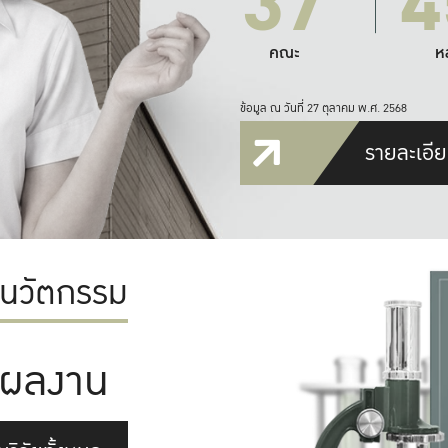
37
4
คณะ
ห
ข้อมูล ณ วันที่ 27 ตุลาคม พ.ศ. 2568
รายละเอีย
ะนวัตกรรม
ผลงาน