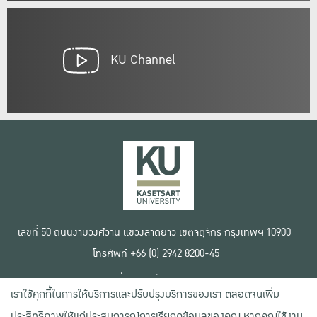
KU Channel
เลขที่ 50 ถนนงามวงศ์วาน แขวงลาดยาว เขตจตุจักร กรุงเทพฯ 10900
โทรศัพท์ +66 (0) 2942 8200-45
เงื่อนไขการใช้งานเว็บไซต์
เราใช้คุกกี้ในการให้บริการและปรับปรุงบริการของเรา ตลอดจนเพิ่ม
ข้อตกลงด้านสิทธิ์ใช้งาน
นโยบายความเป็นส่วนตัว
ประสิทธิภาพให้แก่ประสบการณ์การเรียกดูข้อมูลของคุณ หากคุณใช้งาน