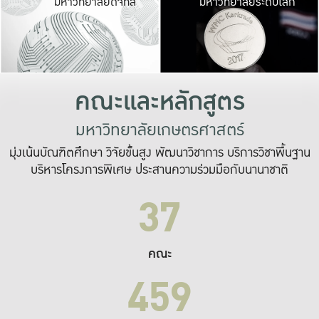
มหาวิทยาลัยดิจิทัล
มหาวิทยาลัยระดับโลก
เปลี่ยนแปลง และ
เพื่อทำงาน
ระบบสารสนเทศที่
คณะและหลักสูตร
มหาวิทยาลัยเกษตรศาสตร์
มุ่งเน้นบัณฑิตศึกษา วิจัยขั้นสูง พัฒนาวิชาการ บริการวิชาพื้นฐาน
บริหารโครงการพิเศษ ประสานความร่วมมือกับนานาชาติ
37
คณะ
459