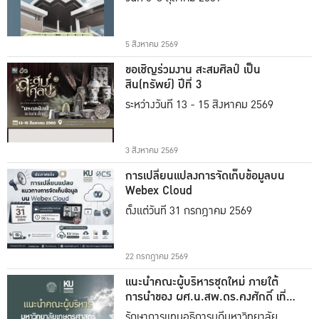
5 สิงหาคม 2569
ขอเชิญร่วมงาน สะสมศิลป์ เป็น
สิน(ทรัพย์) ปีที่ 3
ระหว่างวันที่ 13 - 15 สิงหาคม 2569
3 สิงหาคม 2569
การเปลี่ยนแปลงการจัดเก็บข้อมูลบน
Webex Cloud
ตั้งแต่วันที่ 31 กรกฎาคม 2569
22 กรกฎาคม 2569
แนะนำคณะผู้บริหารชุดใหม่ ภายใต้
การนำของ ผศ.น.สพ.ดร.คงศักดิ์ เที่ยง
ธรรม
รักษาการแทนอธิการบดีมหาวิทยาลัย