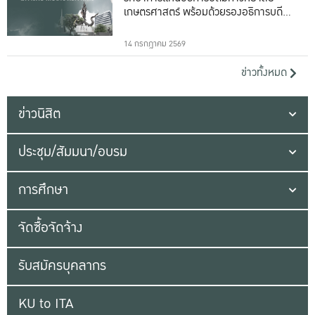
เกษตรศาสตร์ พร้อมด้วยรองอธิการบดีทั้ง
16 ท่าน
14 กรกฎาคม 2569
ข่าวทั้งหมด
ข่าวนิสิต
ประชุม/สัมมนา/อบรม
การศึกษา
จัดซื้อจัดจ้าง
รับสมัครบุคลากร
KU to ITA