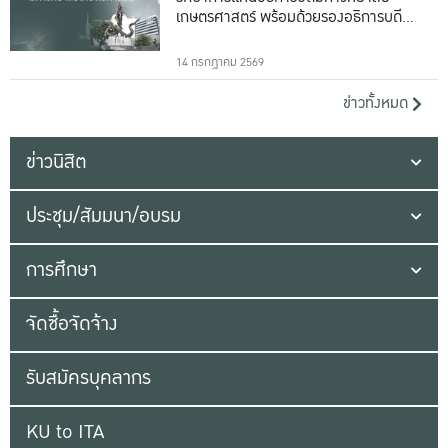
เกษตรศาสตร์ พร้อมด้วยรองอธิการบดีทั้ง
16 ท่าน
14 กรกฎาคม 2569
ข่าวทั้งหมด
ข่าวนิสิต
ประชุม/สัมมนา/อบรม
การศึกษา
จัดซื้อจัดจ้าง
รับสมัครบุคลากร
KU to ITA