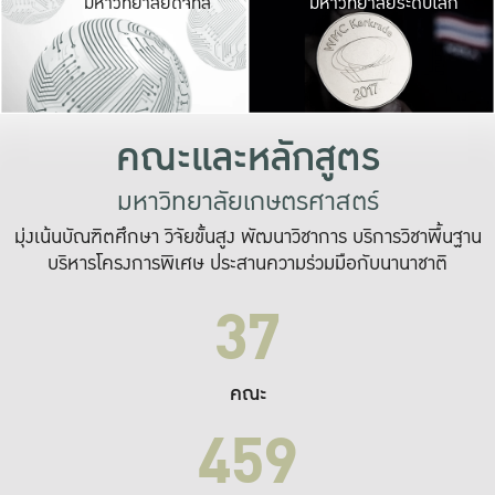
มหาวิทยาลัยดิจิทัล
มหาวิทยาลัยระดับโลก
เปลี่ยนแปลง และ
เพื่อทำงาน
ระบบสารสนเทศที่
คณะและหลักสูตร
มหาวิทยาลัยเกษตรศาสตร์
มุ่งเน้นบัณฑิตศึกษา วิจัยขั้นสูง พัฒนาวิชาการ บริการวิชาพื้นฐาน
บริหารโครงการพิเศษ ประสานความร่วมมือกับนานาชาติ
37
คณะ
459