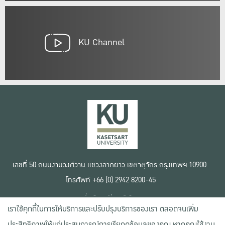
KU Channel
เลขที่ 50 ถนนงามวงศ์วาน แขวงลาดยาว เขตจตุจักร กรุงเทพฯ 10900
โทรศัพท์ +66 (0) 2942 8200-45
เงื่อนไขการใช้งานเว็บไซต์
เราใช้คุกกี้ในการให้บริการและปรับปรุงบริการของเรา ตลอดจนเพิ่ม
ข้อตกลงด้านสิทธิ์ใช้งาน
นโยบายความเป็นส่วนตัว
ประสิทธิภาพให้แก่ประสบการณ์การเรียกดูข้อมูลของคุณ หากคุณใช้งาน