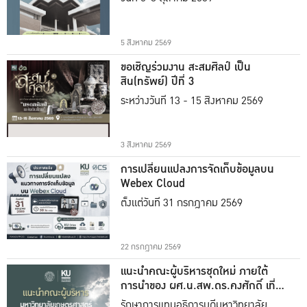
5 สิงหาคม 2569
ขอเชิญร่วมงาน สะสมศิลป์ เป็น
สิน(ทรัพย์) ปีที่ 3
ระหว่างวันที่ 13 - 15 สิงหาคม 2569
3 สิงหาคม 2569
การเปลี่ยนแปลงการจัดเก็บข้อมูลบน
Webex Cloud
ตั้งแต่วันที่ 31 กรกฎาคม 2569
22 กรกฎาคม 2569
แนะนำคณะผู้บริหารชุดใหม่ ภายใต้
การนำของ ผศ.น.สพ.ดร.คงศักดิ์ เที่ยง
ธรรม
รักษาการแทนอธิการบดีมหาวิทยาลัย