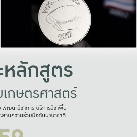
อย่างยั่งยืน
และผลักดันในการใช้ระบบส
ในภาพกว้าง
เพื่อการทำงานแบบ
ญหาจุดเล็กๆ
อข่ายขยายผล
สะดวก รวดเร
และนำไป
บริการด้าน AI อย
หลักสูตร
ัยเกษตรศาสตร์
สูง พัฒนาวิชาการ บริการวิชาพื้น
ะสานความร่วมมือกับนานาชาติ