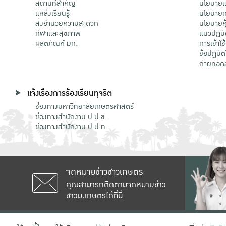
สถานที่สำคัญ
นโยบายแล
แหล่งเรียนรู้
นโยบายกา
สิ่งอำนวยความสะดวก
นโยบายคุ
กีฬาและสุขภาพ
แนวปฏิบั
ผลิตภัณฑ์ มก.
การเข้าใช
ข้อปฏิบั
ถ่ายทอด
แจ้งเรื่องการร้องเรียนทุจริต
ช่องทางมหาวิทยาลัยเกษตรศาสตร์
ช่องทางสำนักงาน ป.ป.ช.
ช่องทางสำนักงาน ป.ป.ท.
จดหมายข่าวชาวเกษตร
คุณสามารถติดตามจดหมายข่าว
ชาวม.เกษตรได้ที่นี่
เลขที่ 50 ถนนงามวงศ์วาน แขวงลาดยาว