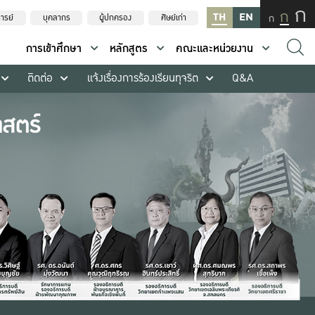
ก
ก
TH
EN
ก
ารย์
บุคลากร
ผู้ปกครอง
ศิษย์เก่า
การเข้าศึกษา
หลักสูตร
คณะและหน่วยงาน
ติดต่อ
แจ้งเรื่องการร้องเรียนทุจริต
Q&A