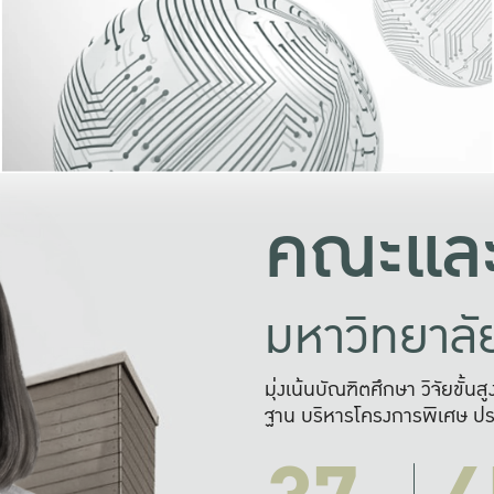
และความสุข
มองปัญหา
แก้ไขจากปั
และสร้างเครื
คณะและ
มหาวิทยาล
มุ่งเน้นบัณฑิตศึกษา วิจัยขั้น
ฐาน บริหารโครงการพิเศษ ปร