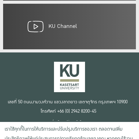
KU Channel
เลขที่ 50 ถนนงามวงศ์วาน แขวงลาดยาว เขตจตุจักร กรุงเทพฯ 10900
โทรศัพท์ +66 (0) 2942 8200-45
เงื่อนไขการใช้งานเว็บไซต์
เราใช้คุกกี้ในการให้บริการและปรับปรุงบริการของเรา ตลอดจนเพิ่ม
ข้อตกลงด้านสิทธิ์ใช้งาน
นโยบายความเป็นส่วนตัว
ประสิทธิภาพให้แก่ประสบการณ์การเรียกดูข้อมูลของคุณ หากคุณใช้งาน