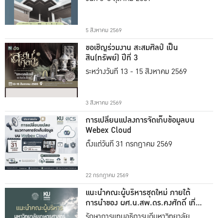
5 สิงหาคม 2569
ขอเชิญร่วมงาน สะสมศิลป์ เป็น
สิน(ทรัพย์) ปีที่ 3
ระหว่างวันที่ 13 - 15 สิงหาคม 2569
3 สิงหาคม 2569
การเปลี่ยนแปลงการจัดเก็บข้อมูลบน
Webex Cloud
ตั้งแต่วันที่ 31 กรกฎาคม 2569
22 กรกฎาคม 2569
แนะนำคณะผู้บริหารชุดใหม่ ภายใต้
การนำของ ผศ.น.สพ.ดร.คงศักดิ์ เที่ยง
ธรรม
รักษาการแทนอธิการบดีมหาวิทยาลัย