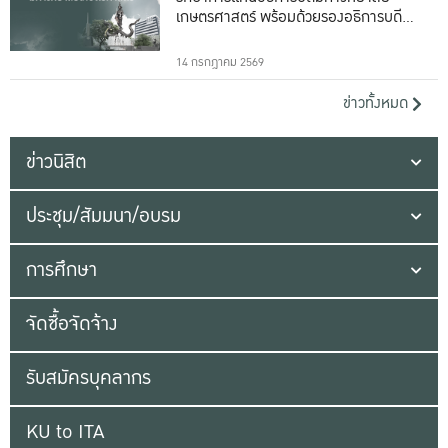
เกษตรศาสตร์ พร้อมด้วยรองอธิการบดีทั้ง
16 ท่าน
14 กรกฎาคม 2569
ข่าวทั้งหมด
ข่าวนิสิต
ประชุม/สัมมนา/อบรม
การศึกษา
จัดซื้อจัดจ้าง
รับสมัครบุคลากร
KU to ITA