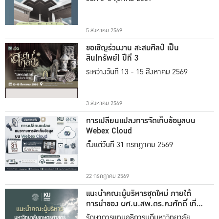
5 สิงหาคม 2569
ขอเชิญร่วมงาน สะสมศิลป์ เป็น
สิน(ทรัพย์) ปีที่ 3
ระหว่างวันที่ 13 - 15 สิงหาคม 2569
3 สิงหาคม 2569
การเปลี่ยนแปลงการจัดเก็บข้อมูลบน
Webex Cloud
ตั้งแต่วันที่ 31 กรกฎาคม 2569
22 กรกฎาคม 2569
แนะนำคณะผู้บริหารชุดใหม่ ภายใต้
การนำของ ผศ.น.สพ.ดร.คงศักดิ์ เที่ยง
ธรรม
รักษาการแทนอธิการบดีมหาวิทยาลัย