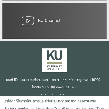
KU Channel
เลขที่ 50 ถนนงามวงศ์วาน แขวงลาดยาว เขตจตุจักร กรุงเทพฯ 10900
โทรศัพท์ +66 (0) 2942 8200-45
เงื่อนไขการใช้งานเว็บไซต์
เราใช้คุกกี้ในการให้บริการและปรับปรุงบริการของเรา ตลอดจนเพิ่ม
ข้อตกลงด้านสิทธิ์ใช้งาน
นโยบายความเป็นส่วนตัว
ประสิทธิภาพให้แก่ประสบการณ์การเรียกดูข้อมูลของคุณ หากคุณใช้งาน