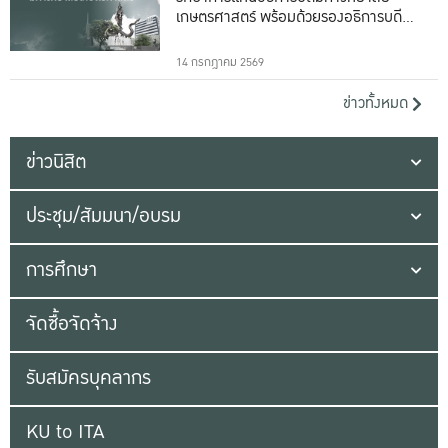
เกษตรศาสตร์ พร้อมด้วยรองอธิการบดีทั้ง
16 ท่าน
14 กรกฎาคม 2569
ข่าวทั้งหมด
ข่าวนิสิต
ประชุม/สัมมนา/อบรม
การศึกษา
จัดซื้อจัดจ้าง
รับสมัครบุคลากร
KU to ITA