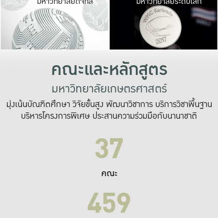
มหาวิทยาลัยดิจิทัล
มหาวิทยาลัยระดับโลก
เปลี่ยนแปลง และ
เพื่อทำงาน
ระบบสารสนเทศที่
คณะและหลักสูตร
มหาวิทยาลัยเกษตรศาสตร์
มุ่งเน้นบัณฑิตศึกษา วิจัยขั้นสูง พัฒนาวิชาการ บริการวิชาพื้นฐาน
บริหารโครงการพิเศษ ประสานความร่วมมือกับนานาชาติ
37
คณะ
459