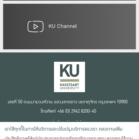
KU Channel
เลขที่ 50 ถนนงามวงศ์วาน แขวงลาดยาว เขตจตุจักร กรุงเทพฯ 10900
โทรศัพท์ +66 (0) 2942 8200-45
เงื่อนไขการใช้งานเว็บไซต์
เราใช้คุกกี้ในการให้บริการและปรับปรุงบริการของเรา ตลอดจนเพิ่ม
ข้อตกลงด้านสิทธิ์ใช้งาน
นโยบายความเป็นส่วนตัว
ประสิทธิภาพให้แก่ประสบการณ์การเรียกดูข้อมูลของคุณ หากคุณใช้งาน