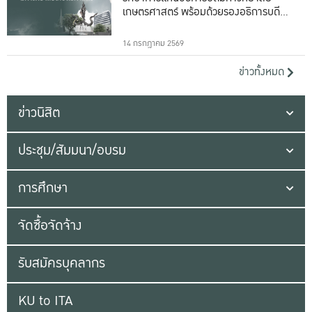
เกษตรศาสตร์ พร้อมด้วยรองอธิการบดีทั้ง
16 ท่าน
14 กรกฎาคม 2569
ข่าวทั้งหมด
ข่าวนิสิต
ประชุม/สัมมนา/อบรม
การศึกษา
จัดซื้อจัดจ้าง
รับสมัครบุคลากร
KU to ITA