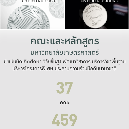
มหาวิทยาลัยดิจิทัล
มหาวิทยาลัยระดับโลก
เปลี่ยนแปลง และ
เพื่อทำงาน
ระบบสารสนเทศที่
คณะและหลักสูตร
มหาวิทยาลัยเกษตรศาสตร์
มุ่งเน้นบัณฑิตศึกษา วิจัยขั้นสูง พัฒนาวิชาการ บริการวิชาพื้นฐาน
บริหารโครงการพิเศษ ประสานความร่วมมือกับนานาชาติ
37
คณะ
459