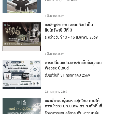
5 สิงหาคม 2569
ขอเชิญร่วมงาน สะสมศิลป์ เป็น
สิน(ทรัพย์) ปีที่ 3
ระหว่างวันที่ 13 - 15 สิงหาคม 2569
3 สิงหาคม 2569
การเปลี่ยนแปลงการจัดเก็บข้อมูลบน
Webex Cloud
ตั้งแต่วันที่ 31 กรกฎาคม 2569
22 กรกฎาคม 2569
แนะนำคณะผู้บริหารชุดใหม่ ภายใต้
การนำของ ผศ.น.สพ.ดร.คงศักดิ์ เที่ยง
ธรรม
รักษาการแทนอธิการบดีมหาวิทยาลัย