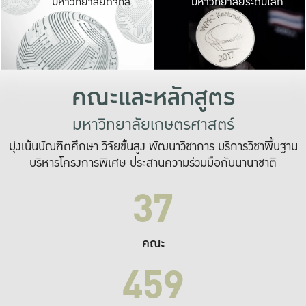
มหาวิทยาลัยดิจิทัล
มหาวิทยาลัยระดับโลก
เปลี่ยนแปลง และ
เพื่อทำงาน
ระบบสารสนเทศที่
คณะและหลักสูตร
มหาวิทยาลัยเกษตรศาสตร์
มุ่งเน้นบัณฑิตศึกษา วิจัยขั้นสูง พัฒนาวิชาการ บริการวิชาพื้นฐาน
บริหารโครงการพิเศษ ประสานความร่วมมือกับนานาชาติ
37
คณะ
459