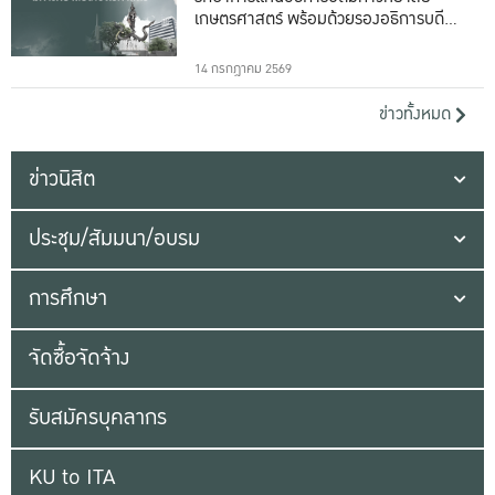
เกษตรศาสตร์ พร้อมด้วยรองอธิการบดีทั้ง
16 ท่าน
14 กรกฎาคม 2569
ข่าวทั้งหมด
ข่าวนิสิต
ประชุม/สัมมนา/อบรม
การศึกษา
จัดซื้อจัดจ้าง
รับสมัครบุคลากร
KU to ITA