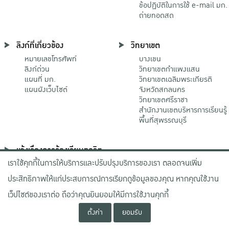
ข้อปฏิบัติในการใช้ e-mail มก.
ถ่ายทอดสด
ลิงก์ที่เกี่ยวข้อง
วิทยาเขต
หมายเลขโทรศัพท์
บางเขน
ลิงก์ด่วน
วิทยาเขตกําแพงแสน
แผนที่ มก.
วิทยาเขตเฉลิมพระเกียรติ
แผนผังเว็บไซต์
จังหวัดสกลนคร
วิทยาเขตศรีราชา
สำนักงานเขตบริหารการเรียนรู้
พื้นที่สุพรรณบุรี
แจ้งเรื่องการร้องเรียนทุจริต
เราใช้คุกกี้ในการให้บริการและปรับปรุงบริการของเรา ตลอดจนเพิ่ม
ช่องทางมหาวิทยาลัย
เกษตรศาสตร์
ประสิทธิภาพให้แก่ประสบการณ์การเรียกดูข้อมูลของคุณ หากคุณใช้งาน
ช่องทางสำนักงาน ป.ป.ช.
ช่องทางสำนักงาน ป.ป.ท.
เว็ปไซต์ของเราต่อ ถือว่าคุณยินยอมให้มีการใช้งานคุกกี้
ตั้งค่า
ยอมรับ