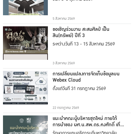
5 สิงหาคม 2569
ขอเชิญร่วมงาน สะสมศิลป์ เป็น
สิน(ทรัพย์) ปีที่ 3
ระหว่างวันที่ 13 - 15 สิงหาคม 2569
3 สิงหาคม 2569
การเปลี่ยนแปลงการจัดเก็บข้อมูลบน
Webex Cloud
ตั้งแต่วันที่ 31 กรกฎาคม 2569
22 กรกฎาคม 2569
แนะนำคณะผู้บริหารชุดใหม่ ภายใต้
การนำของ ผศ.น.สพ.ดร.คงศักดิ์ เที่ยง
ธรรม
รักษาการแทนอธิการบดีมหาวิทยาลัย