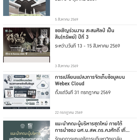
5 สิงหาคม 2569
ขอเชิญร่วมงาน สะสมศิลป์ เป็น
สิน(ทรัพย์) ปีที่ 3
ระหว่างวันที่ 13 - 15 สิงหาคม 2569
3 สิงหาคม 2569
การเปลี่ยนแปลงการจัดเก็บข้อมูลบน
Webex Cloud
ตั้งแต่วันที่ 31 กรกฎาคม 2569
22 กรกฎาคม 2569
แนะนำคณะผู้บริหารชุดใหม่ ภายใต้
การนำของ ผศ.น.สพ.ดร.คงศักดิ์ เที่ยง
ธรรม
รักษาการแทนอธิการบดีมหาวิทยาลัย