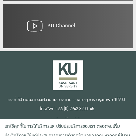
KU Channel
เลขที่ 50 ถนนงามวงศ์วาน แขวงลาดยาว เขตจตุจักร กรุงเทพฯ 10900
โทรศัพท์ +66 (0) 2942 8200-45
เงื่อนไขการใช้งานเว็บไซต์
เราใช้คุกกี้ในการให้บริการและปรับปรุงบริการของเรา ตลอดจนเพิ่ม
ข้อตกลงด้านสิทธิ์ใช้งาน
นโยบายความเป็นส่วนตัว
ประสิทธิภาพให้แก่ประสบการณ์การเรียกดูข้อมูลของคุณ หากคุณใช้งาน