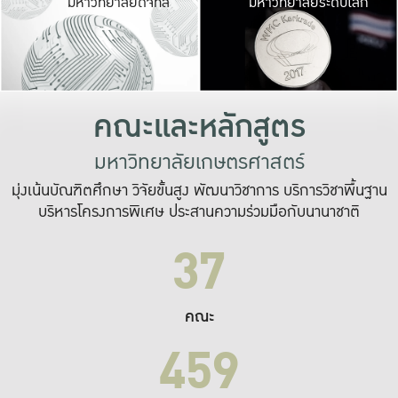
มหาวิทยาลัยดิจิทัล
มหาวิทยาลัยระดับโลก
เปลี่ยนแปลง และ
เพื่อทำงาน
ระบบสารสนเทศที่
คณะและหลักสูตร
มหาวิทยาลัยเกษตรศาสตร์
มุ่งเน้นบัณฑิตศึกษา วิจัยขั้นสูง พัฒนาวิชาการ บริการวิชาพื้นฐาน
บริหารโครงการพิเศษ ประสานความร่วมมือกับนานาชาติ
37
คณะ
459