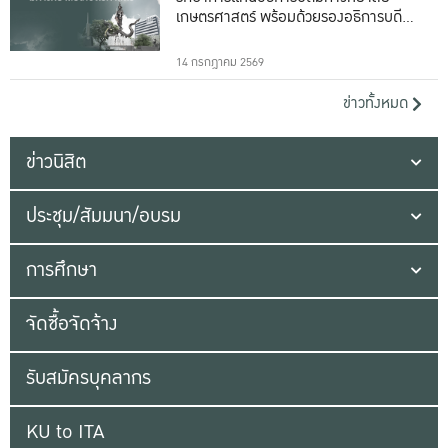
เกษตรศาสตร์ พร้อมด้วยรองอธิการบดีทั้ง
16 ท่าน
14 กรกฎาคม 2569
ข่าวทั้งหมด
ข่าวนิสิต
ประชุม/สัมมนา/อบรม
การศึกษา
จัดซื้อจัดจ้าง
รับสมัครบุคลากร
KU to ITA