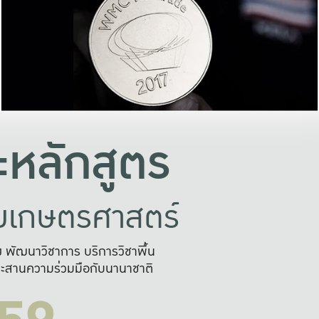
อย่างยั่งยืน
และผลักดันในการใช้ระบบส
ในภาพกว้าง
เพื่อการทำงานแบบ
ญหาจุดเล็กๆ
อข่ายขยายผล
สะดวก รวดเร
และนำไป
บริการด้าน AI อย
หลักสูตร
ัยเกษตรศาสตร์
สูง พัฒนาวิชาการ บริการวิชาพื้น
ะสานความร่วมมือกับนานาชาติ