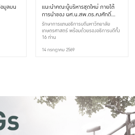
้อมูลบน
แนะนำคณะผู้บริหารชุดใหม่ ภายใต้
การนำของ ผศ.น.สพ.ดร.คงศักดิ์
เที่ยงธรรม
รักษาการแทนอธิการบดีมหาวิทยาลัย
เกษตรศาสตร์ พร้อมด้วยรองอธิการบดีทั้ง
16 ท่าน
14 กรกฎาคม 2569