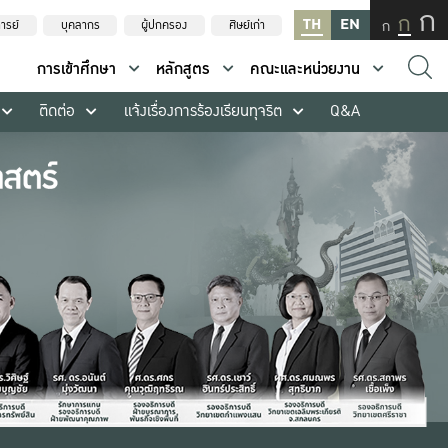
ก
ก
TH
EN
ก
ารย์
บุคลากร
ผู้ปกครอง
ศิษย์เก่า
การเข้าศึกษา
หลักสูตร
คณะและหน่วยงาน
ติดต่อ
แจ้งเรื่องการร้องเรียนทุจริต
Q&A