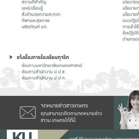
สถานที่สำคัญ
นโยบายแล
แหล่งเรียนรู้
นโยบายกา
สิ่งอำนวยความสะดวก
นโยบายคุ
กีฬาและสุขภาพ
แนวปฏิบั
ผลิตภัณฑ์ มก.
การเข้าใช
ข้อปฏิบั
ถ่ายทอด
แจ้งเรื่องการร้องเรียนทุจริต
ช่องทางมหาวิทยาลัยเกษตรศาสตร์
ช่องทางสำนักงาน ป.ป.ช.
ช่องทางสำนักงาน ป.ป.ท.
จดหมายข่าวชาวเกษตร
คุณสามารถติดตามจดหมายข่าว
ชาวม.เกษตรได้ที่นี่
เลขที่ 50 ถนนงามวงศ์วาน แขวงลาดยาว