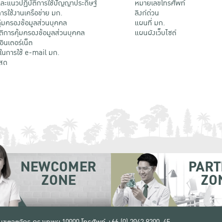
ะแนวปฏิบัติการใช้ปัญญาประดิษฐ์
หมายเลขโทรศัพท์
รใช้งานเครือข่าย มก.
ลิงก์ด่วน
้มครองข้อมูลส่วนบุคคล
แผนที่ มก.
ติการคุ้มครองข้อมูลส่วนบุคคล
แผนผังเว็บไซต์
้อินเตอร์เน็ต
ติในการใช้ e-mail มก.
สด
NEWCOMER
PART
ZONE
ZO
 เขตจตุจักร กรุงเทพฯ 10900
โทรศัพท์ +66 (0) 2942 8200-45