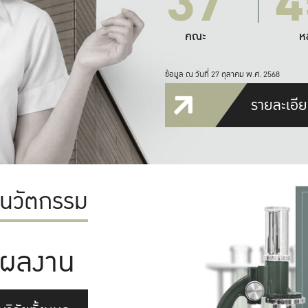
37
4
คณะ
ห
ข้อมูล ณ วันที่ 27 ตุลาคม พ.ศ. 2568
รายละเอีย
ะนวัตกรรม
ผลงาน