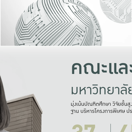
และความสุข
มองปัญหา
แก้ไขจากปั
และสร้างเครื
คณะและ
มหาวิทยาล
มุ่งเน้นบัณฑิตศึกษา วิจัยขั้น
ฐาน บริหารโครงการพิเศษ ปร