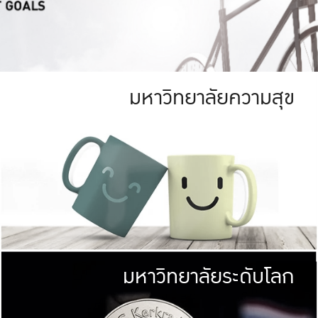
มหาวิทยาลัยความสุข
ย
สีเขียว
มหาวิทยาลัย
ก
สดใส หนาแน่น
ไม่ได้มีเป้าหมา
AN FOREST)
มหาวิทยาลัยชั้นนำทางด้านการว
ICULTURE)
แต่ KU มุ่งเน
าณ 1,400 ไร่
เพื่อสร้างคว
<< คลิก >>
ให้กับประชาชนใ
มหาวิทยาลัยระดับโลก
่อสังคม
มหาวิทยาลั
ามกินดีอยู่ดี
พร้อมที่จ