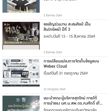
5 สิงหาคม 2569
ขอเชิญร่วมงาน สะสมศิลป์ เป็น
สิน(ทรัพย์) ปีที่ 3
ระหว่างวันที่ 13 - 15 สิงหาคม 2569
3 สิงหาคม 2569
การเปลี่ยนแปลงการจัดเก็บข้อมูลบน
Webex Cloud
ตั้งแต่วันที่ 31 กรกฎาคม 2569
22 กรกฎาคม 2569
แนะนำคณะผู้บริหารชุดใหม่ ภายใต้
การนำของ ผศ.น.สพ.ดร.คงศักดิ์ เที่ยง
ธรรม
รักษาการแทนอธิการบดีมหาวิทยาลัย