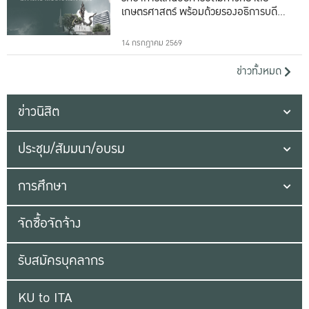
เกษตรศาสตร์ พร้อมด้วยรองอธิการบดีทั้ง
16 ท่าน
14 กรกฎาคม 2569
ข่าวทั้งหมด
ข่าวนิสิต
ประชุม/สัมมนา/อบรม
การศึกษา
จัดซื้อจัดจ้าง
รับสมัครบุคลากร
KU to ITA