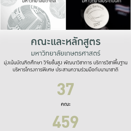
มหาวิทยาลัยดิจิทัล
มหาวิทยาลัยระดับโลก
เปลี่ยนแปลง และ
เพื่อทำงาน
ระบบสารสนเทศที่
คณะและหลักสูตร
มหาวิทยาลัยเกษตรศาสตร์
มุ่งเน้นบัณฑิตศึกษา วิจัยขั้นสูง พัฒนาวิชาการ บริการวิชาพื้นฐาน
บริหารโครงการพิเศษ ประสานความร่วมมือกับนานาชาติ
37
คณะ
459