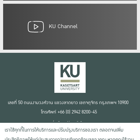
KU Channel
เลขที่ 50 ถนนงามวงศ์วาน แขวงลาดยาว เขตจตุจักร กรุงเทพฯ 10900
โทรศัพท์ +66 (0) 2942 8200-45
เงื่อนไขการใช้งานเว็บไซต์
เราใช้คุกกี้ในการให้บริการและปรับปรุงบริการของเรา ตลอดจนเพิ่ม
ข้อตกลงด้านสิทธิ์ใช้งาน
นโยบายความเป็นส่วนตัว
ประสิทธิภาพให้แก่ประสบการณ์การเรียกดูข้อมูลของคุณ หากคุณใช้งาน