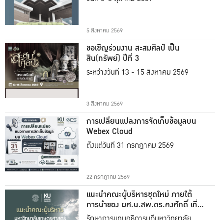
5 สิงหาคม 2569
ขอเชิญร่วมงาน สะสมศิลป์ เป็น
สิน(ทรัพย์) ปีที่ 3
ระหว่างวันที่ 13 - 15 สิงหาคม 2569
3 สิงหาคม 2569
การเปลี่ยนแปลงการจัดเก็บข้อมูลบน
Webex Cloud
ตั้งแต่วันที่ 31 กรกฎาคม 2569
22 กรกฎาคม 2569
แนะนำคณะผู้บริหารชุดใหม่ ภายใต้
การนำของ ผศ.น.สพ.ดร.คงศักดิ์ เที่ยง
ธรรม
รักษาการแทนอธิการบดีมหาวิทยาลัย