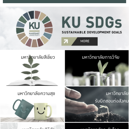
มหาวิ
มหาวิทยาลัยสีเขียว
มหาวิทยาลัยการวิจัย
มีพื้นที่เขียวสดใส 
เป็นป่าในเมือง เกษตร
มหาวิ
มหาวิทยาลัยความสุข
มหาวิทยาลัย
ค
รับผิดชอบต่อสังคม
เปิดประส
และพบเรื่องราวใหม่
มหาวิ