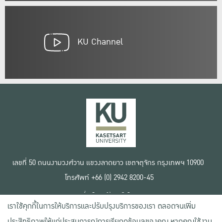
KU Channel
เลขที่ 50 ถนนงามวงศ์วาน แขวงลาดยาว เขตจตุจักร กรุงเทพฯ 10900
โทรศัพท์ +66 (0) 2942 8200-45
เงื่อนไขการใช้งานเว็บไซต์
เราใช้คุกกี้ในการให้บริการและปรับปรุงบริการของเรา ตลอดจนเพิ่ม
ข้อตกลงด้านสิทธิ์ใช้งาน
นโยบายความเป็นส่วนตัว
ประสิทธิภาพให้แก่ประสบการณ์การเรียกดูข้อมูลของคุณ หากคุณใช้งาน