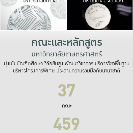
มหาวิทยาลัยดิจิทัล
มหาวิทยาลัยระดับโลก
เปลี่ยนแปลง และ
เพื่อทำงาน
ระบบสารสนเทศที่
คณะและหลักสูตร
มหาวิทยาลัยเกษตรศาสตร์
มุ่งเน้นบัณฑิตศึกษา วิจัยขั้นสูง พัฒนาวิชาการ บริการวิชาพื้นฐาน
บริหารโครงการพิเศษ ประสานความร่วมมือกับนานาชาติ
37
คณะ
459