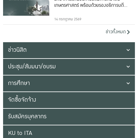
เกษตรศาสตร์ พร้อมด้วยรองอธิการบดีทั้ง
16 ท่าน
14 กรกฎาคม 2569
ข่าวทั้งหมด
ข่าวนิสิต
ประชุม/สัมมนา/อบรม
การศึกษา
จัดซื้อจัดจ้าง
รับสมัครบุคลากร
KU to ITA