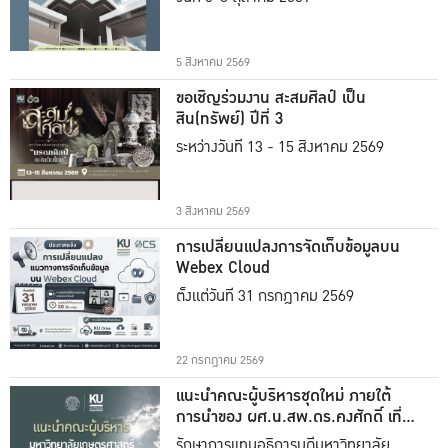
5 สิงหาคม 2569
ขอเชิญร่วมงาน สะสมศิลป์ เป็น
สิน(ทรัพย์) ปีที่ 3
ระหว่างวันที่ 13 - 15 สิงหาคม 2569
3 สิงหาคม 2569
การเปลี่ยนแปลงการจัดเก็บข้อมูลบน
Webex Cloud
ตั้งแต่วันที่ 31 กรกฎาคม 2569
22 กรกฎาคม 2569
แนะนำคณะผู้บริหารชุดใหม่ ภายใต้
การนำของ ผศ.น.สพ.ดร.คงศักดิ์ เที่ยง
ธรรม
รักษาการแทนอธิการบดีมหาวิทยาลัย