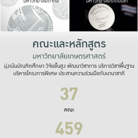
มหาวิทยาลัยดิจิทัล
มหาวิทยาลัยระดับโลก
เปลี่ยนแปลง และ
เพื่อทำงาน
ระบบสารสนเทศที่
คณะและหลักสูตร
มหาวิทยาลัยเกษตรศาสตร์
มุ่งเน้นบัณฑิตศึกษา วิจัยขั้นสูง พัฒนาวิชาการ บริการวิชาพื้นฐาน
บริหารโครงการพิเศษ ประสานความร่วมมือกับนานาชาติ
37
คณะ
459