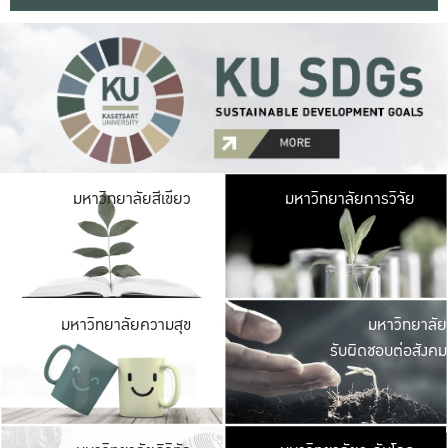
มหาวิ
มหาวิทยาลัยสีเขียว
มหาวิทยาลัยการวิจัย
มีพื้นที่เขียวสดใส 
เป็นป่าในเมือง เกษตร
มหาวิ
มหาวิทยาลัยความสุข
มหาวิทยาลัย
ค
รับผิดชอบต่อสังคม
เปิดประส
และพบเรื่องราวใหม่
มหาวิ