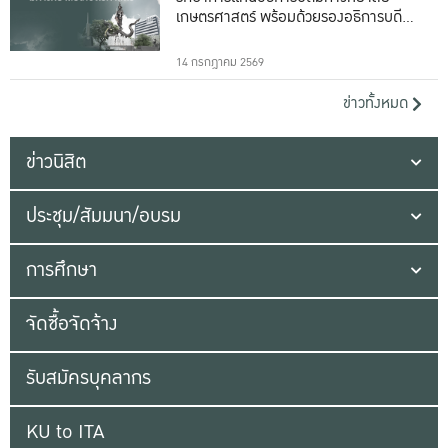
เกษตรศาสตร์ พร้อมด้วยรองอธิการบดีทั้ง
16 ท่าน
14 กรกฎาคม 2569
ข่าวทั้งหมด
ข่าวนิสิต
ประชุม/สัมมนา/อบรม
การศึกษา
จัดซื้อจัดจ้าง
รับสมัครบุคลากร
KU to ITA