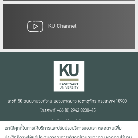
KU Channel
เลขที่ 50 ถนนงามวงศ์วาน แขวงลาดยาว เขตจตุจักร กรุงเทพฯ 10900
โทรศัพท์ +66 (0) 2942 8200-45
เงื่อนไขการใช้งานเว็บไซต์
เราใช้คุกกี้ในการให้บริการและปรับปรุงบริการของเรา ตลอดจนเพิ่ม
ข้อตกลงด้านสิทธิ์ใช้งาน
นโยบายความเป็นส่วนตัว
ประสิทธิภาพให้แก่ประสบการณ์การเรียกดูข้อมูลของคุณ หากคุณใช้งาน