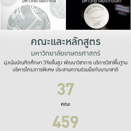
มหาวิทยาลัยดิจิทัล
มหาวิทยาลัยระดับโลก
เปลี่ยนแปลง และ
เพื่อทำงาน
ระบบสารสนเทศที่
คณะและหลักสูตร
มหาวิทยาลัยเกษตรศาสตร์
มุ่งเน้นบัณฑิตศึกษา วิจัยขั้นสูง พัฒนาวิชาการ บริการวิชาพื้นฐาน
บริหารโครงการพิเศษ ประสานความร่วมมือกับนานาชาติ
37
คณะ
459