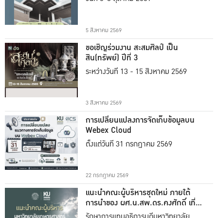
5 สิงหาคม 2569
ขอเชิญร่วมงาน สะสมศิลป์ เป็น
สิน(ทรัพย์) ปีที่ 3
ระหว่างวันที่ 13 - 15 สิงหาคม 2569
3 สิงหาคม 2569
การเปลี่ยนแปลงการจัดเก็บข้อมูลบน
Webex Cloud
ตั้งแต่วันที่ 31 กรกฎาคม 2569
22 กรกฎาคม 2569
แนะนำคณะผู้บริหารชุดใหม่ ภายใต้
การนำของ ผศ.น.สพ.ดร.คงศักดิ์ เที่ยง
ธรรม
รักษาการแทนอธิการบดีมหาวิทยาลัย