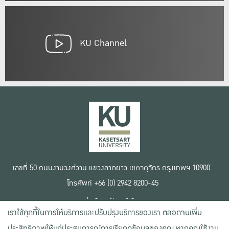
KU Channel
เลขที่ 50 ถนนงามวงศ์วาน แขวงลาดยาว เขตจตุจักร กรุงเทพฯ 10900
โทรศัพท์ +66 (0) 2942 8200-45
เงื่อนไขการใช้งานเว็บไซต์
เราใช้คุกกี้ในการให้บริการและปรับปรุงบริการของเรา ตลอดจนเพิ่ม
ข้อตกลงด้านสิทธิ์ใช้งาน
นโยบายความเป็นส่วนตัว
ประสิทธิภาพให้แก่ประสบการณ์การเรียกดูข้อมูลของคุณ หากคุณใช้งาน