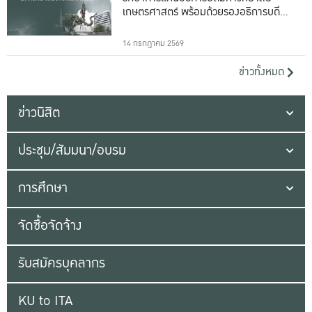
เกษตรศาสตร์ พร้อมด้วยรองอธิการบดีทั้ง
16 ท่าน
14 กรกฎาคม 2569
ข่าวทั้งหมด
ข่าวนิสิต
ประชุม/สัมมนา/อบรม
การศึกษา
จัดซื้อจัดจ้าง
รับสมัครบุคลากร
KU to ITA