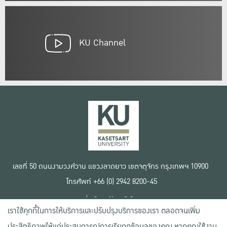
KU Channel
เลขที่ 50 ถนนงามวงศ์วาน แขวงลาดยาว เขตจตุจักร กรุงเทพฯ 10900
โทรศัพท์ +66 (0) 2942 8200-45
เงื่อนไขการใช้งานเว็บไซต์
เราใช้คุกกี้ในการให้บริการและปรับปรุงบริการของเรา ตลอดจนเพิ่ม
ข้อตกลงด้านสิทธิ์ใช้งาน
นโยบายความเป็นส่วนตัว
ประสิทธิภาพให้แก่ประสบการณ์การเรียกดูข้อมูลของคุณ หากคุณใช้งาน