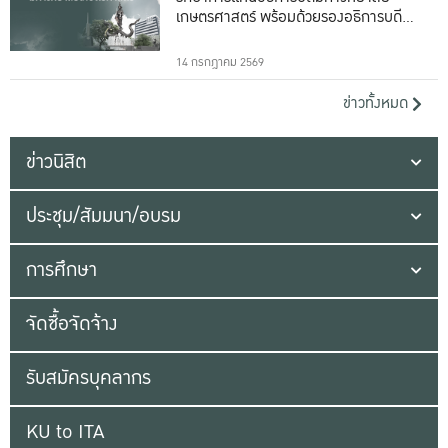
เกษตรศาสตร์ พร้อมด้วยรองอธิการบดีทั้ง
16 ท่าน
14 กรกฎาคม 2569
ข่าวทั้งหมด
ข่าวนิสิต
ประชุม/สัมมนา/อบรม
การศึกษา
จัดซื้อจัดจ้าง
รับสมัครบุคลากร
KU to ITA