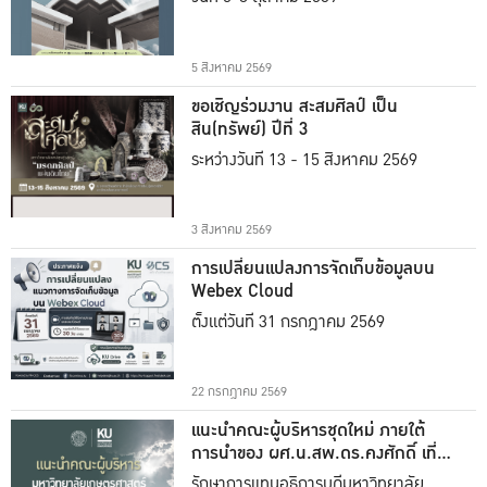
5 สิงหาคม 2569
ขอเชิญร่วมงาน สะสมศิลป์ เป็น
สิน(ทรัพย์) ปีที่ 3
ระหว่างวันที่ 13 - 15 สิงหาคม 2569
3 สิงหาคม 2569
การเปลี่ยนแปลงการจัดเก็บข้อมูลบน
Webex Cloud
ตั้งแต่วันที่ 31 กรกฎาคม 2569
22 กรกฎาคม 2569
แนะนำคณะผู้บริหารชุดใหม่ ภายใต้
การนำของ ผศ.น.สพ.ดร.คงศักดิ์ เที่ยง
ธรรม
รักษาการแทนอธิการบดีมหาวิทยาลัย