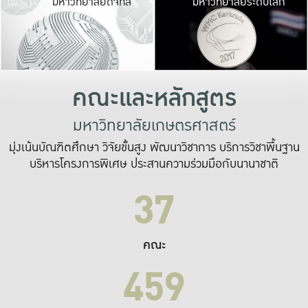
มหาวิทยาลัยดิจิทัล
มหาวิทยาลัยระดับโลก
เปลี่ยนแปลง และ
เพื่อทำงาน
ระบบสารสนเทศที่
คณะและหลักสูตร
มหาวิทยาลัยเกษตรศาสตร์
มุ่งเน้นบัณฑิตศึกษา วิจัยขั้นสูง พัฒนาวิชาการ บริการวิชาพื้นฐาน
บริหารโครงการพิเศษ ประสานความร่วมมือกับนานาชาติ
37
คณะ
459