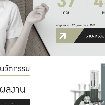
37
4
คณะ
ห
ข้อมูล ณ วันที่ 27 ตุลาคม พ.ศ. 2568
รายละเอีย
ะนวัตกรรม
ผลงาน