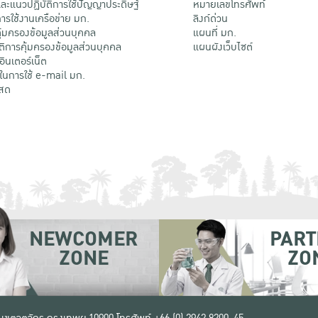
ะแนวปฏิบัติการใช้ปัญญาประดิษฐ์
หมายเลขโทรศัพท์
รใช้งานเครือข่าย มก.
ลิงก์ด่วน
้มครองข้อมูลส่วนบุคคล
แผนที่ มก.
ติการคุ้มครองข้อมูลส่วนบุคคล
แผนผังเว็บไซต์
้อินเตอร์เน็ต
ติในการใช้ e-mail มก.
สด
NEWCOMER
PART
ZONE
ZO
 เขตจตุจักร กรุงเทพฯ 10900
โทรศัพท์ +66 (0) 2942 8200-45