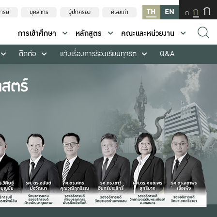
ก
ก
TH
EN
ก
ารย์
บุคลากร
ผู้ปกครอง
ศิษย์เก่า
การเข้าศึกษา
หลักสูตร
คณะและหน่วยงาน
ติดต่อ
แจ้งเรื่องการร้องเรียนทุจริต
Q&A