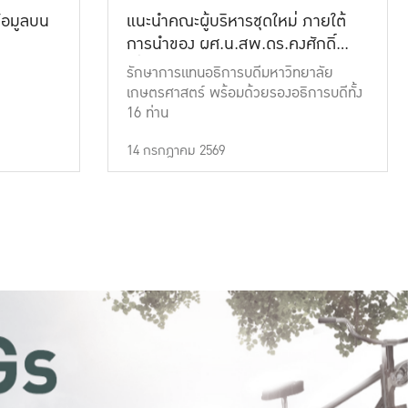
้อมูลบน
แนะนำคณะผู้บริหารชุดใหม่ ภายใต้
การนำของ ผศ.น.สพ.ดร.คงศักดิ์
เที่ยงธรรม
รักษาการแทนอธิการบดีมหาวิทยาลัย
เกษตรศาสตร์ พร้อมด้วยรองอธิการบดีทั้ง
16 ท่าน
14 กรกฎาคม 2569