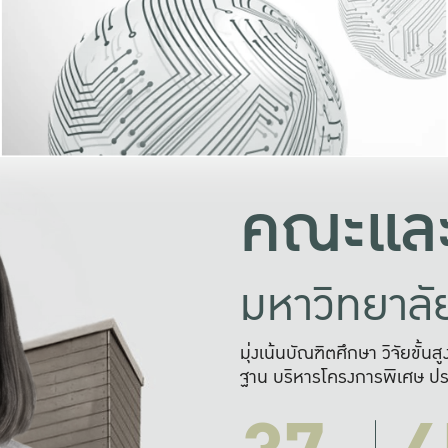
และความสุข
มองปัญหา
แก้ไขจากปั
และสร้างเครื
คณะและ
มหาวิทยาล
มุ่งเน้นบัณฑิตศึกษา วิจัยขั้น
ฐาน บริหารโครงการพิเศษ ปร