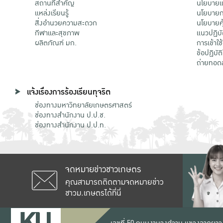
สถานที่สำคัญ
นโยบายแล
แหล่งเรียนรู้
นโยบายกา
สิ่งอำนวยความสะดวก
นโยบายคุ
กีฬาและสุขภาพ
แนวปฏิบั
ผลิตภัณฑ์ มก.
การเข้าใช
ข้อปฏิบั
ถ่ายทอด
แจ้งเรื่องการร้องเรียนทุจริต
ช่องทางมหาวิทยาลัยเกษตรศาสตร์
ช่องทางสำนักงาน ป.ป.ช.
ช่องทางสำนักงาน ป.ป.ท.
จดหมายข่าวชาวเกษตร
คุณสามารถติดตามจดหมายข่าว
ชาวม.เกษตรได้ที่นี่
เลขที่ 50 ถนนงามวงศ์วาน แขวงลาดยาว