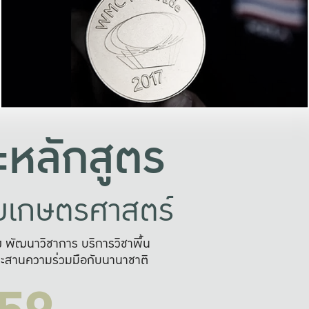
อย่างยั่งยืน
และผลักดันในการใช้ระบบส
ในภาพกว้าง
เพื่อการทำงานแบบ
ญหาจุดเล็กๆ
อข่ายขยายผล
สะดวก รวดเร
และนำไป
บริการด้าน AI อย
หลักสูตร
ัยเกษตรศาสตร์
สูง พัฒนาวิชาการ บริการวิชาพื้น
ะสานความร่วมมือกับนานาชาติ