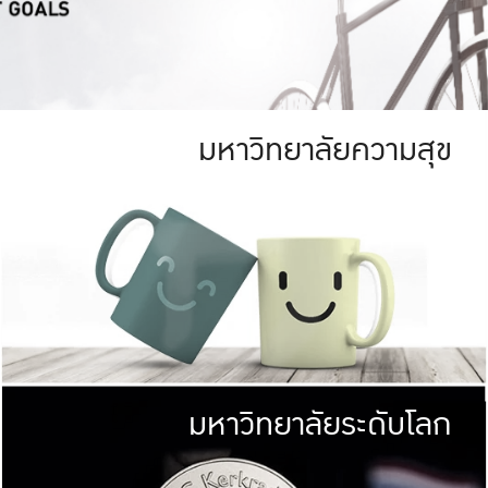
มหาวิทยาลัยความสุข
ย
สีเขียว
มหาวิทยาลัย
ก
สดใส หนาแน่น
ไม่ได้มีเป้าหมา
AN FOREST)
มหาวิทยาลัยชั้นนำทางด้านการว
ICULTURE)
แต่ KU มุ่งเน
าณ 1,400 ไร่
เพื่อสร้างคว
<< คลิก >>
ให้กับประชาชนใ
มหาวิทยาลัยระดับโลก
่อสังคม
มหาวิทยาลั
ามกินดีอยู่ดี
พร้อมที่จ