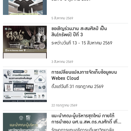
5 สิงหาคม 2569
ขอเชิญร่วมงาน สะสมศิลป์ เป็น
สิน(ทรัพย์) ปีที่ 3
ระหว่างวันที่ 13 - 15 สิงหาคม 2569
3 สิงหาคม 2569
การเปลี่ยนแปลงการจัดเก็บข้อมูลบน
Webex Cloud
ตั้งแต่วันที่ 31 กรกฎาคม 2569
22 กรกฎาคม 2569
แนะนำคณะผู้บริหารชุดใหม่ ภายใต้
การนำของ ผศ.น.สพ.ดร.คงศักดิ์ เที่ยง
ธรรม
รักษาการแทนอธิการบดีมหาวิทยาลัย