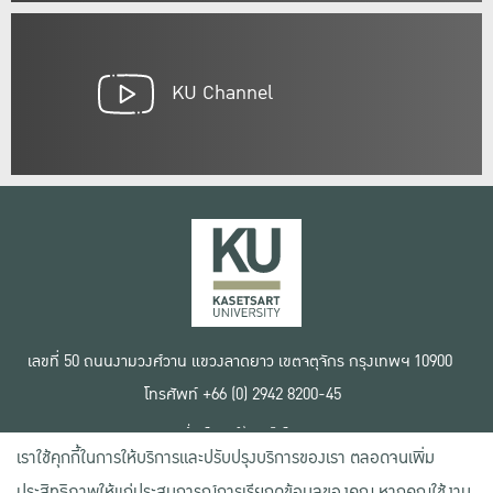
KU Channel
เลขที่ 50 ถนนงามวงศ์วาน แขวงลาดยาว เขตจตุจักร กรุงเทพฯ 10900
โทรศัพท์ +66 (0) 2942 8200-45
เงื่อนไขการใช้งานเว็บไซต์
เราใช้คุกกี้ในการให้บริการและปรับปรุงบริการของเรา ตลอดจนเพิ่ม
ข้อตกลงด้านสิทธิ์ใช้งาน
นโยบายความเป็นส่วนตัว
ประสิทธิภาพให้แก่ประสบการณ์การเรียกดูข้อมูลของคุณ หากคุณใช้งาน