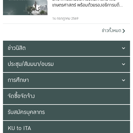
เกษตรศาสตร์ พร้อมด้วยรองอธิการบดีทั้ง
16 ท่าน
14 กรกฎาคม 2569
ข่าวทั้งหมด
ข่าวนิสิต
ประชุม/สัมมนา/อบรม
การศึกษา
จัดซื้อจัดจ้าง
รับสมัครบุคลากร
KU to ITA