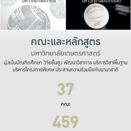
มหาวิทยาลัยดิจิทัล
มหาวิทยาลัยระดับโลก
เปลี่ยนแปลง และ
เพื่อทำงาน
ระบบสารสนเทศที่
คณะและหลักสูตร
มหาวิทยาลัยเกษตรศาสตร์
มุ่งเน้นบัณฑิตศึกษา วิจัยขั้นสูง พัฒนาวิชาการ บริการวิชาพื้นฐาน
บริหารโครงการพิเศษ ประสานความร่วมมือกับนานาชาติ
37
คณะ
459