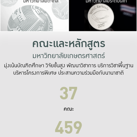
มหาวิทยาลัยดิจิทัล
มหาวิทยาลัยระดับโลก
เปลี่ยนแปลง และ
เพื่อทำงาน
ระบบสารสนเทศที่
คณะและหลักสูตร
มหาวิทยาลัยเกษตรศาสตร์
มุ่งเน้นบัณฑิตศึกษา วิจัยขั้นสูง พัฒนาวิชาการ บริการวิชาพื้นฐาน
บริหารโครงการพิเศษ ประสานความร่วมมือกับนานาชาติ
37
คณะ
459