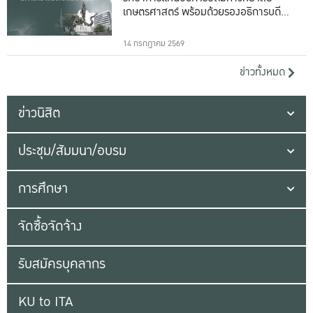
เกษตรศาสตร์ พร้อมด้วยรองอธิการบดีทั้ง
16 ท่าน
14 กรกฎาคม 2569
ข่าวทั้งหมด
ข่าวนิสิต
ประชุม/สัมมนา/อบรม
การศึกษา
จัดซื้อจัดจ้าง
รับสมัครบุคลากร
KU to ITA