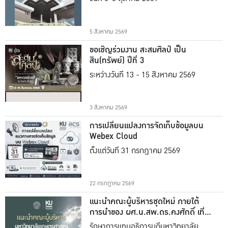
5 สิงหาคม 2569
ขอเชิญร่วมงาน สะสมศิลป์ เป็น
สิน(ทรัพย์) ปีที่ 3
ระหว่างวันที่ 13 - 15 สิงหาคม 2569
3 สิงหาคม 2569
การเปลี่ยนแปลงการจัดเก็บข้อมูลบน
Webex Cloud
ตั้งแต่วันที่ 31 กรกฎาคม 2569
22 กรกฎาคม 2569
แนะนำคณะผู้บริหารชุดใหม่ ภายใต้
การนำของ ผศ.น.สพ.ดร.คงศักดิ์ เที่ยง
ธรรม
รักษาการแทนอธิการบดีมหาวิทยาลัย