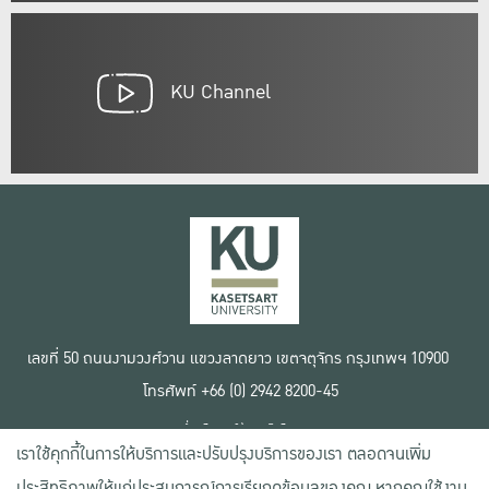
KU Channel
เลขที่ 50 ถนนงามวงศ์วาน แขวงลาดยาว เขตจตุจักร กรุงเทพฯ 10900
โทรศัพท์ +66 (0) 2942 8200-45
เงื่อนไขการใช้งานเว็บไซต์
เราใช้คุกกี้ในการให้บริการและปรับปรุงบริการของเรา ตลอดจนเพิ่ม
ข้อตกลงด้านสิทธิ์ใช้งาน
นโยบายความเป็นส่วนตัว
ประสิทธิภาพให้แก่ประสบการณ์การเรียกดูข้อมูลของคุณ หากคุณใช้งาน