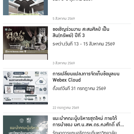
5 สิงหาคม 2569
ขอเชิญร่วมงาน สะสมศิลป์ เป็น
สิน(ทรัพย์) ปีที่ 3
ระหว่างวันที่ 13 - 15 สิงหาคม 2569
3 สิงหาคม 2569
การเปลี่ยนแปลงการจัดเก็บข้อมูลบน
Webex Cloud
ตั้งแต่วันที่ 31 กรกฎาคม 2569
22 กรกฎาคม 2569
แนะนำคณะผู้บริหารชุดใหม่ ภายใต้
การนำของ ผศ.น.สพ.ดร.คงศักดิ์ เที่ยง
ธรรม
รักษาการแทนอธิการบดีมหาวิทยาลัย