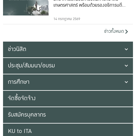
เกษตรศาสตร์ พร้อมด้วยรองอธิการบดีทั้ง
16 ท่าน
14 กรกฎาคม 2569
ข่าวทั้งหมด
ข่าวนิสิต
ประชุม/สัมมนา/อบรม
การศึกษา
จัดซื้อจัดจ้าง
รับสมัครบุคลากร
KU to ITA