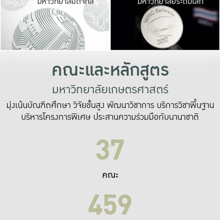
มหาวิทยาลัยดิจิทัล
มหาวิทยาลัยระดับโลก
เปลี่ยนแปลง และ
เพื่อทำงาน
ระบบสารสนเทศที่
คณะและหลักสูตร
มหาวิทยาลัยเกษตรศาสตร์
มุ่งเน้นบัณฑิตศึกษา วิจัยขั้นสูง พัฒนาวิชาการ บริการวิชาพื้นฐาน
บริหารโครงการพิเศษ ประสานความร่วมมือกับนานาชาติ
37
คณะ
459