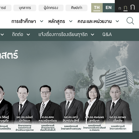
ก
ก
TH
EN
ก
ารย์
บุคลากร
ผู้ปกครอง
ศิษย์เก่า
การเข้าศึกษา
หลักสูตร
คณะและหน่วยงาน
ติดต่อ
แจ้งเรื่องการร้องเรียนทุจริต
Q&A