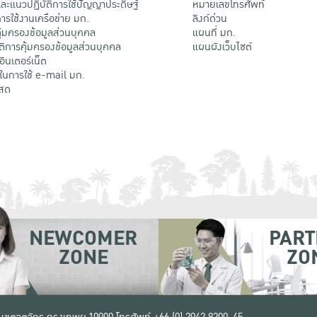
ะแนวปฏิบัติการใช้ปัญญาประดิษฐ์
หมายเลขโทรศัพท์
รใช้งานเครือข่าย มก.
ลิงก์ด่วน
้มครองข้อมูลส่วนบุคคล
แผนที่ มก.
ติการคุ้มครองข้อมูลส่วนบุคคล
แผนผังเว็บไซต์
้อินเตอร์เน็ต
ติในการใช้ e-mail มก.
สด
NEWCOMER
PART
ZONE
ZO
 เขตจตุจักร กรุงเทพฯ 10900
โทรศัพท์ +66 (0) 2942 8200-45