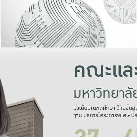
และความสุข
มองปัญหา
แก้ไขจากปั
และสร้างเครื
คณะและ
มหาวิทยาล
มุ่งเน้นบัณฑิตศึกษา วิจัยขั้น
ฐาน บริหารโครงการพิเศษ ปร