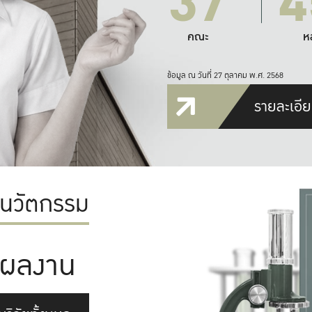
37
4
คณะ
ห
ข้อมูล ณ วันที่ 27 ตุลาคม พ.ศ. 2568
รายละเอีย
ะนวัตกรรม
ผลงาน