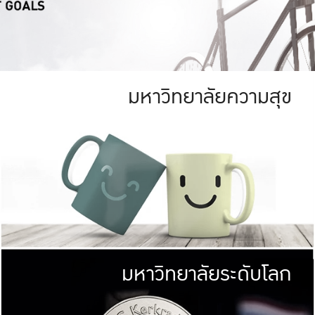
มหาวิทยาลัยความสุข
ย
สีเขียว
มหาวิทยาลัย
ก
สดใส หนาแน่น
ไม่ได้มีเป้าหมา
AN FOREST)
มหาวิทยาลัยชั้นนำทางด้านการว
ICULTURE)
แต่ KU มุ่งเน
าณ 1,400 ไร่
เพื่อสร้างคว
<< คลิก >>
ให้กับประชาชนใ
มหาวิทยาลัยระดับโลก
่อสังคม
มหาวิทยาลั
ามกินดีอยู่ดี
พร้อมที่จ