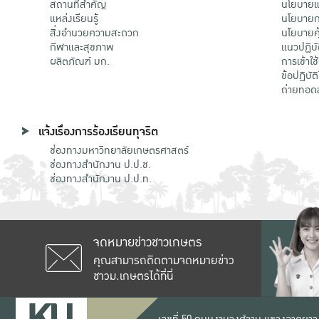
สถานที่สำคัญ
นโยบายแล
แหล่งเรียนรู้
นโยบายกา
สิ่งอำนวยความสะดวก
นโยบายคุ
กีฬาและสุขภาพ
แนวปฏิบั
ผลิตภัณฑ์ มก.
การเข้าใช
ข้อปฏิบั
ถ่ายทอด
แจ้งเรื่องการร้องเรียนทุจริต
ช่องทางมหาวิทยาลัยเกษตรศาสตร์
ช่องทางสำนักงาน ป.ป.ช.
ช่องทางสำนักงาน ป.ป.ท.
จดหมายข่าวชาวเกษตร
คุณสามารถติดตามจดหมายข่าว
ชาวม.เกษตรได้ที่นี่
เลขที่ 50 ถนนงามวงศ์วาน แขวงลาดยาว