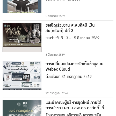
5 สิงหาคม 2569
ขอเชิญร่วมงาน สะสมศิลป์ เป็น
สิน(ทรัพย์) ปีที่ 3
ระหว่างวันที่ 13 - 15 สิงหาคม 2569
3 สิงหาคม 2569
การเปลี่ยนแปลงการจัดเก็บข้อมูลบน
Webex Cloud
ตั้งแต่วันที่ 31 กรกฎาคม 2569
22 กรกฎาคม 2569
แนะนำคณะผู้บริหารชุดใหม่ ภายใต้
การนำของ ผศ.น.สพ.ดร.คงศักดิ์ เที่ยง
ธรรม
รักษาการแทนอธิการบดีมหาวิทยาลัย