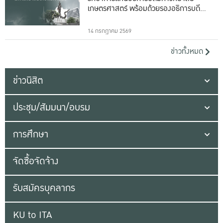
เกษตรศาสตร์ พร้อมด้วยรองอธิการบดีทั้ง
16 ท่าน
14 กรกฎาคม 2569
ข่าวทั้งหมด
ข่าวนิสิต
ประชุม/สัมมนา/อบรม
การศึกษา
จัดซื้อจัดจ้าง
รับสมัครบุคลากร
KU to ITA