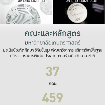
มหาวิทยาลัยดิจิทัล
มหาวิทยาลัยระดับโลก
เปลี่ยนแปลง และ
เพื่อทำงาน
ระบบสารสนเทศที่
คณะและหลักสูตร
มหาวิทยาลัยเกษตรศาสตร์
มุ่งเน้นบัณฑิตศึกษา วิจัยขั้นสูง พัฒนาวิชาการ บริการวิชาพื้นฐาน
บริหารโครงการพิเศษ ประสานความร่วมมือกับนานาชาติ
37
คณะ
459