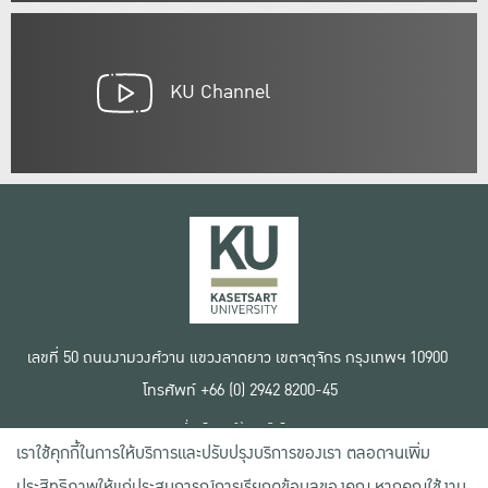
KU Channel
เลขที่ 50 ถนนงามวงศ์วาน แขวงลาดยาว เขตจตุจักร กรุงเทพฯ 10900
โทรศัพท์ +66 (0) 2942 8200-45
เงื่อนไขการใช้งานเว็บไซต์
เราใช้คุกกี้ในการให้บริการและปรับปรุงบริการของเรา ตลอดจนเพิ่ม
ข้อตกลงด้านสิทธิ์ใช้งาน
นโยบายความเป็นส่วนตัว
ประสิทธิภาพให้แก่ประสบการณ์การเรียกดูข้อมูลของคุณ หากคุณใช้งาน