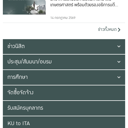
เกษตรศาสตร์ พร้อมด้วยรองอธิการบดีทั้ง
16 ท่าน
14 กรกฎาคม 2569
ข่าวทั้งหมด
ข่าวนิสิต
ประชุม/สัมมนา/อบรม
การศึกษา
จัดซื้อจัดจ้าง
รับสมัครบุคลากร
KU to ITA