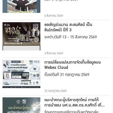
5 สิงหาคม 2569
ขอเชิญร่วมงาน สะสมศิลป์ เป็น
สิน(ทรัพย์) ปีที่ 3
ระหว่างวันที่ 13 - 15 สิงหาคม 2569
3 สิงหาคม 2569
การเปลี่ยนแปลงการจัดเก็บข้อมูลบน
Webex Cloud
ตั้งแต่วันที่ 31 กรกฎาคม 2569
22 กรกฎาคม 2569
แนะนำคณะผู้บริหารชุดใหม่ ภายใต้
การนำของ ผศ.น.สพ.ดร.คงศักดิ์ เที่ยง
ธรรม
รักษาการแทนอธิการบดีมหาวิทยาลัย