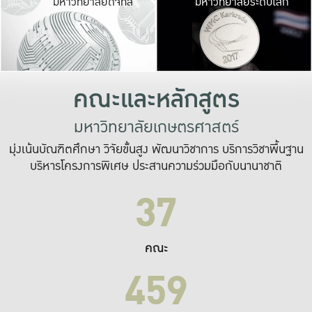
มหาวิทยาลัยดิจิทัล
มหาวิทยาลัยระดับโลก
เปลี่ยนแปลง และ
เพื่อทำงาน
ระบบสารสนเทศที่
คณะและหลักสูตร
มหาวิทยาลัยเกษตรศาสตร์
มุ่งเน้นบัณฑิตศึกษา วิจัยขั้นสูง พัฒนาวิชาการ บริการวิชาพื้นฐาน
บริหารโครงการพิเศษ ประสานความร่วมมือกับนานาชาติ
37
คณะ
459