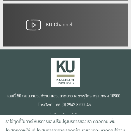
KU Channel
เลขที่ 50 ถนนงามวงศ์วาน แขวงลาดยาว เขตจตุจักร กรุงเทพฯ 10900
โทรศัพท์ +66 (0) 2942 8200-45
เงื่อนไขการใช้งานเว็บไซต์
เราใช้คุกกี้ในการให้บริการและปรับปรุงบริการของเรา ตลอดจนเพิ่ม
ข้อตกลงด้านสิทธิ์ใช้งาน
นโยบายความเป็นส่วนตัว
ประสิทธิภาพให้แก่ประสบการณ์การเรียกดูข้อมูลของคุณ หากคุณใช้งาน