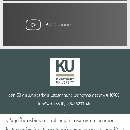
KU Channel
เลขที่ 50 ถนนงามวงศ์วาน แขวงลาดยาว เขตจตุจักร กรุงเทพฯ 10900
โทรศัพท์ +66 (0) 2942 8200-45
เงื่อนไขการใช้งานเว็บไซต์
เราใช้คุกกี้ในการให้บริการและปรับปรุงบริการของเรา ตลอดจนเพิ่ม
ข้อตกลงด้านสิทธิ์ใช้งาน
นโยบายความเป็นส่วนตัว
ประสิทธิภาพให้แก่ประสบการณ์การเรียกดูข้อมูลของคุณ หากคุณใช้งาน