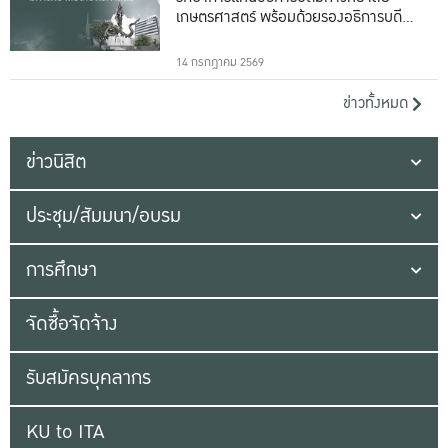
เกษตรศาสตร์ พร้อมด้วยรองอธิการบดีทั้ง
16 ท่าน
14 กรกฎาคม 2569
ข่าวทั้งหมด
ข่าวนิสิต
ประชุม/สัมมนา/อบรม
การศึกษา
จัดซื้อจัดจ้าง
รับสมัครบุคลากร
KU to ITA