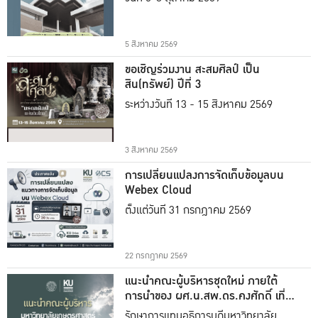
5 สิงหาคม 2569
ขอเชิญร่วมงาน สะสมศิลป์ เป็น
สิน(ทรัพย์) ปีที่ 3
ระหว่างวันที่ 13 - 15 สิงหาคม 2569
3 สิงหาคม 2569
การเปลี่ยนแปลงการจัดเก็บข้อมูลบน
Webex Cloud
ตั้งแต่วันที่ 31 กรกฎาคม 2569
22 กรกฎาคม 2569
แนะนำคณะผู้บริหารชุดใหม่ ภายใต้
การนำของ ผศ.น.สพ.ดร.คงศักดิ์ เที่ยง
ธรรม
รักษาการแทนอธิการบดีมหาวิทยาลัย