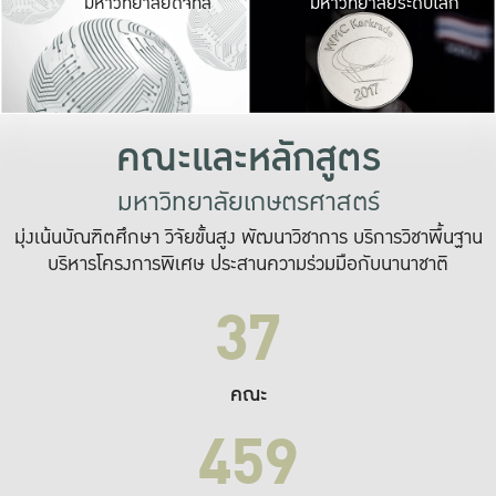
มหาวิทยาลัยดิจิทัล
มหาวิทยาลัยระดับโลก
เปลี่ยนแปลง และ
เพื่อทำงาน
ระบบสารสนเทศที่
คณะและหลักสูตร
มหาวิทยาลัยเกษตรศาสตร์
มุ่งเน้นบัณฑิตศึกษา วิจัยขั้นสูง พัฒนาวิชาการ บริการวิชาพื้นฐาน
บริหารโครงการพิเศษ ประสานความร่วมมือกับนานาชาติ
37
คณะ
459