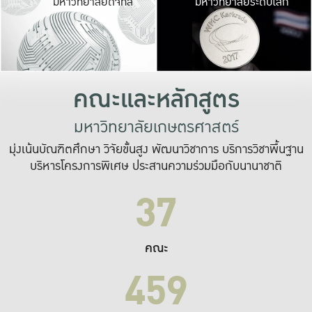
มหาวิทยาลัยดิจิทัล
มหาวิทยาลัยระดับโลก
เปลี่ยนแปลง และ
เพื่อทำงาน
ระบบสารสนเทศที่
คณะและหลักสูตร
มหาวิทยาลัยเกษตรศาสตร์
มุ่งเน้นบัณฑิตศึกษา วิจัยขั้นสูง พัฒนาวิชาการ บริการวิชาพื้นฐาน
บริหารโครงการพิเศษ ประสานความร่วมมือกับนานาชาติ
37
คณะ
459