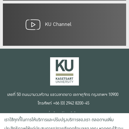
KU Channel
เลขที่ 50 ถนนงามวงศ์วาน แขวงลาดยาว เขตจตุจักร กรุงเทพฯ 10900
โทรศัพท์ +66 (0) 2942 8200-45
เงื่อนไขการใช้งานเว็บไซต์
เราใช้คุกกี้ในการให้บริการและปรับปรุงบริการของเรา ตลอดจนเพิ่ม
ข้อตกลงด้านสิทธิ์ใช้งาน
นโยบายความเป็นส่วนตัว
ประสิทธิภาพให้แก่ประสบการณ์การเรียกดูข้อมูลของคุณ หากคุณใช้งาน