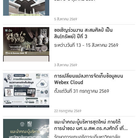
5 สิงหาคม 2569
ขอเชิญร่วมงาน สะสมศิลป์ เป็น
สิน(ทรัพย์) ปีที่ 3
ระหว่างวันที่ 13 - 15 สิงหาคม 2569
3 สิงหาคม 2569
การเปลี่ยนแปลงการจัดเก็บข้อมูลบน
Webex Cloud
ตั้งแต่วันที่ 31 กรกฎาคม 2569
22 กรกฎาคม 2569
แนะนำคณะผู้บริหารชุดใหม่ ภายใต้
การนำของ ผศ.น.สพ.ดร.คงศักดิ์ เที่ยง
ธรรม
รักษาการแทนอธิการบดีมหาวิทยาลัย