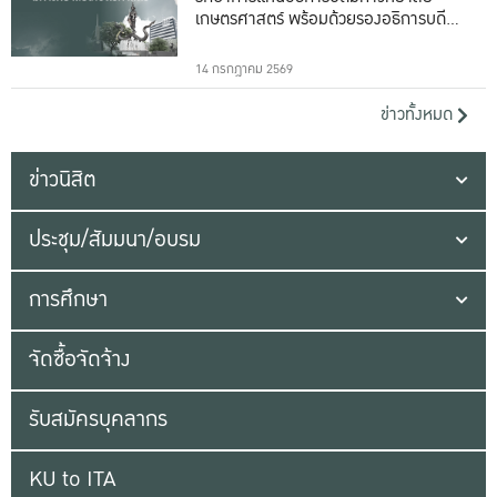
เกษตรศาสตร์ พร้อมด้วยรองอธิการบดีทั้ง
16 ท่าน
14 กรกฎาคม 2569
ข่าวทั้งหมด
ข่าวนิสิต
ประชุม/สัมมนา/อบรม
การศึกษา
จัดซื้อจัดจ้าง
รับสมัครบุคลากร
KU to ITA