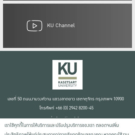
KU Channel
เลขที่ 50 ถนนงามวงศ์วาน แขวงลาดยาว เขตจตุจักร กรุงเทพฯ 10900
โทรศัพท์ +66 (0) 2942 8200-45
เงื่อนไขการใช้งานเว็บไซต์
เราใช้คุกกี้ในการให้บริการและปรับปรุงบริการของเรา ตลอดจนเพิ่ม
ข้อตกลงด้านสิทธิ์ใช้งาน
นโยบายความเป็นส่วนตัว
ประสิทธิภาพให้แก่ประสบการณ์การเรียกดูข้อมูลของคุณ หากคุณใช้งาน