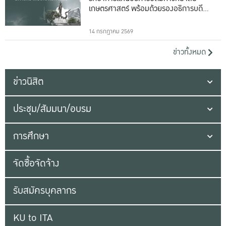
เกษตรศาสตร์ พร้อมด้วยรองอธิการบดีทั้ง
16 ท่าน
14 กรกฎาคม 2569
ข่าวทั้งหมด
ข่าวนิสิต
ประชุม/สัมมนา/อบรม
การศึกษา
จัดซื้อจัดจ้าง
รับสมัครบุคลากร
KU to ITA