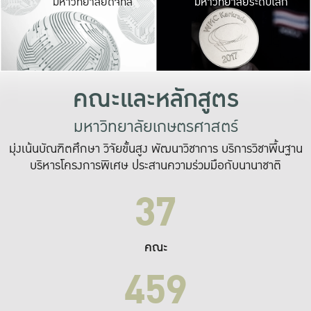
มหาวิทยาลัยดิจิทัล
มหาวิทยาลัยระดับโลก
เปลี่ยนแปลง และ
เพื่อทำงาน
ระบบสารสนเทศที่
คณะและหลักสูตร
มหาวิทยาลัยเกษตรศาสตร์
มุ่งเน้นบัณฑิตศึกษา วิจัยขั้นสูง พัฒนาวิชาการ บริการวิชาพื้นฐาน
บริหารโครงการพิเศษ ประสานความร่วมมือกับนานาชาติ
37
คณะ
459