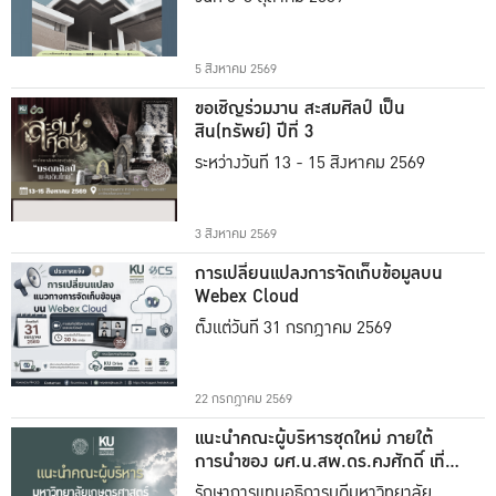
5 สิงหาคม 2569
ขอเชิญร่วมงาน สะสมศิลป์ เป็น
สิน(ทรัพย์) ปีที่ 3
ระหว่างวันที่ 13 - 15 สิงหาคม 2569
3 สิงหาคม 2569
การเปลี่ยนแปลงการจัดเก็บข้อมูลบน
Webex Cloud
ตั้งแต่วันที่ 31 กรกฎาคม 2569
22 กรกฎาคม 2569
แนะนำคณะผู้บริหารชุดใหม่ ภายใต้
การนำของ ผศ.น.สพ.ดร.คงศักดิ์ เที่ยง
ธรรม
รักษาการแทนอธิการบดีมหาวิทยาลัย